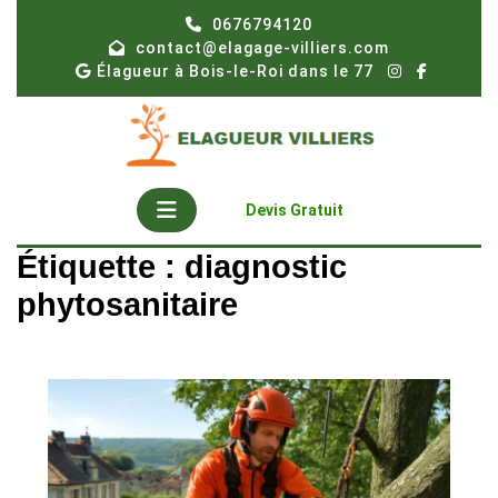
Skip
0676794120
to
contact@elagage-villiers.com
content
Élagueur à Bois-le-Roi dans le 77
Open
Get
Devis Gratuit
A
Button
Quote
Étiquette :
diagnostic
phytosanitaire