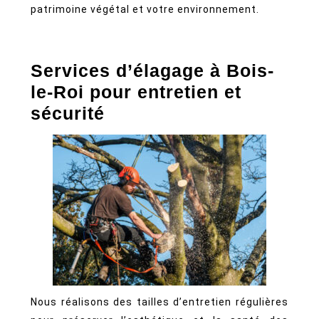
taille
patrimoine végétal et votre environnement.
et
entretie
sur
Services d’élagage à Bois-
mesure
le-Roi pour entretien et
sécurité
Nous réalisons des tailles d’entretien régulières