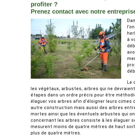
profiter ?
Prenez contact avec notre entrepris
Dan
l’o
her
à v
déb
avo
men
pro
déb
Le 
les végétaux, arbustes, arbres qui ne devraient
étapes dans un ordre précis pour être méthodiq
élaguer vos arbres afin d’éloigner leurs cimes 
autre construction mais aussi des arbres entre 
mortes ainsi que les éventuels arbustes qui on
concernant les arbres consiste à les élaguer so
mesurent moins de quatre mètres de haut soit 
plus de quatre mètres.