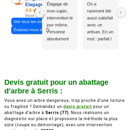
Élagage de
On a
Elagage Villiers
4.9
mon sapin,
rarement été
Basé sur 27 avis
intervention le
aussi satisfait
Voir tous les avis
jour même.
avec un
Évaluez-nous sur
Personne
artisan. En un
absolument
mot : parfait !
adorable, je
Il s'agissait
recommande
d'une taille
à 200%.
légère d'un
Vraiment des
noyer de plus
personnes
de 50 ans, qui
Devis gratuit pour un abattage
comme on en
débordait trop
fait plus!
chez les
d’arbre à Serris :
voisins et
Vous avez un arbre dangereux, trop proche d’une toiture
plein de bois
ou fragilisé ? Demandez un
devis gratuit
pour un
mort. C'est
abattage d’arbre à
Serris (77)
. Nous réalisons un
délicat parce
diagnostic sur place et proposons la méthode la plus
que c'est un
sûre (coupe ou démontage), avec une intervention
arbre qui