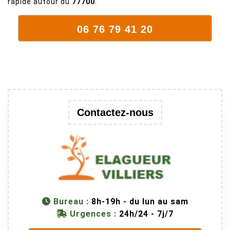
rapide autour du
77700
.
supporte mal
la taille. Ils ont
06 76 79 41 20
fait un travail
remarquable,
en identifiant
au passage
une branche
trop lourde et
donc
Contactez-nous
dangereuse.
M Villiers et
son équipes
connaissent
très bien leur
métier, c'est
juste une
Bureau :
8h-19h - du lun au sam
évidence. Et
Urgences :
24h/24 - 7j/7
en plus ils