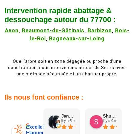
Intervention rapide abattage &
dessouchage autour du 77700 :
Avon
,
Beaumont-du-Gâtinais
,
Barbizon
,
Bois-
le-Roi
,
Bagneaux-sur-Loing
Que l’arbre soit en zone dégagée ou proche d’une
construction, nous intervenons autour de Serris avec
une méthode sécurisée et un chantier propre.
Ils nous font confiance :
Jane D.
Shuang & Jean K.
il y a 5 mois
il y a 9 mois
Excellent
Elagueur 77