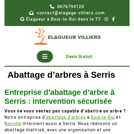
Skip
0676794120
to
contact@elagage-villiers.com
content
Élagueur à Bois-le-Roi dans le 77
Open
Get
Devis Gratuit
A
Button
Quote
Abattage d’arbres à Serris
Entreprise d’abattage d’arbre à
Serris : intervention sécurisée
Vous ne vous sentez pas capable d’abattre un arbre ?
Notre entreprise d'
abattage d’arbres
à
Bois-le-Roi
et
Nonville
intervient aussi à Serris. Nous réalisons un
abattage maîtrisé, avec une organisation et une