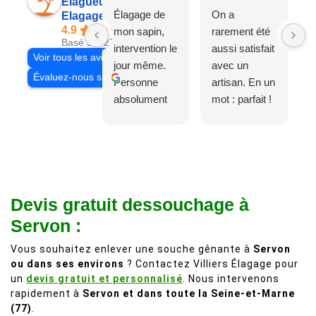
Elagueur 77
Élagage de
On a
Elagage Villiers
4.9
mon sapin,
rarement été
Basé sur 27 avis
intervention le
aussi satisfait
Voir tous les avis
jour même.
avec un
Évaluez-nous sur
Personne
artisan. En un
absolument
mot : parfait !
adorable, je
Il s'agissait
recommande
d'une taille
à 200%.
légère d'un
Vraiment des
noyer de plus
personnes
de 50 ans, qui
Devis gratuit dessouchage à
comme on en
débordait trop
fait plus!
chez les
Servon :
voisins et
Vous souhaitez enlever une souche gênante à
Servon
plein de bois
ou dans ses environs
? Contactez Villiers Élagage pour
mort. C'est
un
devis gratuit et personnalisé
. Nous intervenons
délicat parce
rapidement à
Servon et dans toute la Seine-et-Marne
que c'est un
(77)
.