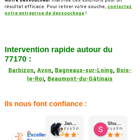
Notre dessoucheur
maîtrise ces solutions pour un
résultat efficace. Pour retirer votre souche,
contactez
notre entreprise de dessouchage
!
Intervention rapide autour du
77170 :
Barbizon
,
Avon
,
Bagneaux-sur-Loing
,
Bois-
le-Roi
,
Beaumont-du-Gâtinais
Ils nous font confiance :
Jane D.
Shuang & Jean K.
il y a 5 mois
il y a 9 mois
Excellent