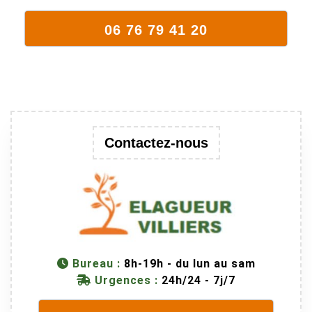
arbre qui
supporte mal
06 76 79 41 20
la taille. Ils ont
fait un travail
remarquable,
en identifiant
au passage
une branche
trop lourde et
Contactez-nous
donc
dangereuse.
M Villiers et
son équipes
connaissent
très bien leur
métier, c'est
Bureau :
8h-19h - du lun au sam
juste une
Urgences :
24h/24 - 7j/7
évidence. Et
en plus ils