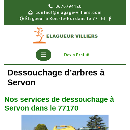
Skip
0676794120
to
contact@elagage-villiers.com
content
Élagueur à Bois-le-Roi dans le 77
Open
Get
Devis Gratuit
A
Button
Quote
Dessouchage d’arbres à
Servon
Nos services de dessouchage à
Servon dans le 77170