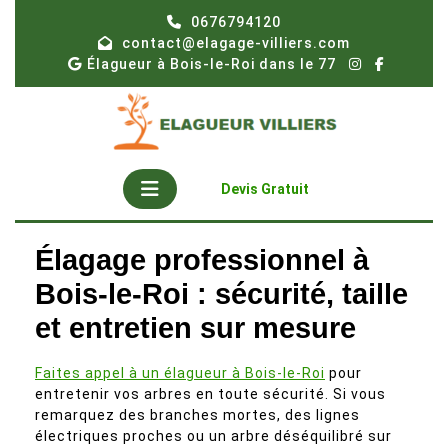
Skip
0676794120
to
contact@elagage-villiers.com
content
Élagueur à Bois-le-Roi dans le 77
Open
Get
Devis Gratuit
A
Button
Quote
Élagage professionnel à
Bois-le-Roi : sécurité, taille
et entretien sur mesure
Faites appel à un élagueur à Bois-le-Roi
pour
entretenir vos arbres en toute sécurité. Si vous
remarquez des branches mortes, des lignes
électriques proches ou un arbre déséquilibré sur