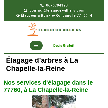
Skip
0676794120
to
contact@elagage-villiers.com
content
Élagueur à Bois-le-Roi dans le 77
Open
Get
Devis Gratuit
A
Button
Quote
Élagage d’arbres à La
Chapelle-la-Reine
Nos services d’élagage dans le
77760, à La Chapelle-la-Reine