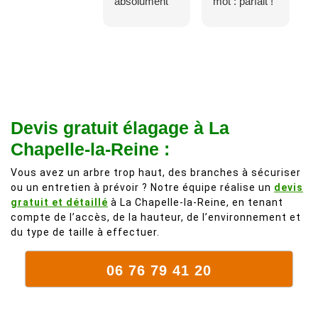
absolument
mot : parfait !
adorable, je
Il s'agissait
recommande
d'une taille
à 200%.
légère d'un
Vraiment des
noyer de plus
personnes
de 50 ans, qui
comme on en
débordait trop
fait plus!
chez les
Devis gratuit élagage à La
voisins et
Chapelle-la-Reine :
plein de bois
mort. C'est
Vous avez un arbre trop haut, des branches à sécuriser
ou un entretien à prévoir ? Notre équipe réalise un
devis
délicat parce
gratuit et détaillé
à La Chapelle-la-Reine, en tenant
que c'est un
compte de l’accès, de la hauteur, de l’environnement et
arbre qui
du type de taille à effectuer.
supporte mal
la taille. Ils ont
06 76 79 41 20
fait un travail
remarquable,
en identifiant