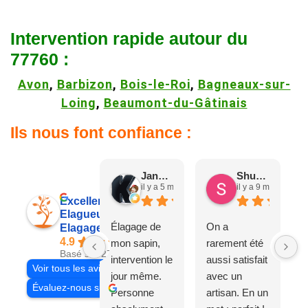
Intervention rapide autour du
77760 :
Avon
,
Barbizon
,
Bois-le-Roi
,
Bagneaux-sur-
Loing
,
Beaumont-du-Gâtinais
Ils nous font confiance :
Jane D.
Shuang & Jean K.
il y a 5 mois
il y a 9 mois
Excellent
Elagueur 77
Élagage de
On a
Elagage Villiers
4.9
mon sapin,
rarement été
Basé sur 27 avis
intervention le
aussi satisfait
Voir tous les avis
jour même.
avec un
Évaluez-nous sur
Personne
artisan. En un