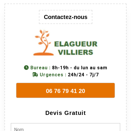
au passage
une branche
Contactez-nous
trop lourde et
donc
dangereuse.
M Villiers et
son équipes
connaissent
très bien leur
métier, c'est
Bureau :
8h-19h - du lun au sam
juste une
Urgences :
24h/24 - 7j/7
évidence. Et
en plus ils
06 76 79 41 20
sont vraiment
sympathique.
Bref, nous
Devis Gratuit
recommando
ns à 100% !