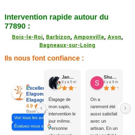
Intervention rapide autour du
77890 :
Bois-le-Roi
,
Barbizon
,
Amponville
,
Avon
,
Bagneaux-sur-Loing
Ils nous font confiance :
Jane D.
Shuang & Jean K.
il y a 5 mois
il y a 9 mois
Excellent
Elagueur 77
Élagage de
On a
Elagage Villiers
4.9
mon sapin,
rarement été
Basé sur 27 avis
intervention le
aussi satisfait
Voir tous les avis
jour même.
avec un
Évaluez-nous sur
Personne
artisan. En un