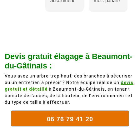
absolument
mot : parfait !
adorable, je
Il s'agissait
recommande
d'une taille
à 200%.
légère d'un
Vraiment des
noyer de plus
personnes
de 50 ans, qui
comme on en
débordait trop
fait plus!
chez les
Devis gratuit élagage à Beaumont-
voisins et
du-Gâtinais :
plein de bois
mort. C'est
Vous avez un arbre trop haut, des branches à sécuriser
ou un entretien à prévoir ? Notre équipe réalise un
devis
délicat parce
gratuit et détaillé
à Beaumont-du-Gâtinais, en tenant
que c'est un
compte de l’accès, de la hauteur, de l’environnement et
arbre qui
du type de taille à effectuer.
supporte mal
la taille. Ils ont
06 76 79 41 20
fait un travail
remarquable,
en identifiant