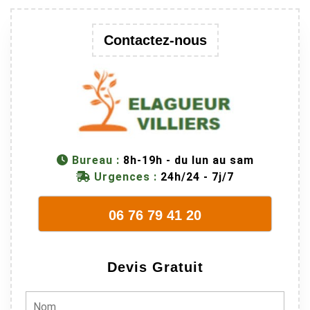
au passage
une branche
Contactez-nous
trop lourde et
donc
dangereuse.
M Villiers et
son équipes
connaissent
très bien leur
métier, c'est
Bureau :
8h-19h - du lun au sam
juste une
Urgences :
24h/24 - 7j/7
évidence. Et
en plus ils
06 76 79 41 20
sont vraiment
sympathique.
Bref, nous
Devis Gratuit
recommando
ns à 100% !