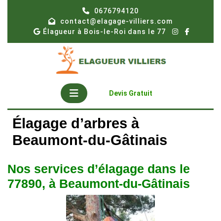
Skip
0676794120
to
contact@elagage-villiers.com
content
Élagueur à Bois-le-Roi dans le 77
Open
Get
Devis Gratuit
A
Button
Quote
Élagage d’arbres à
Beaumont-du-Gâtinais
Nos services d’élagage dans le
77890, à Beaumont-du-Gâtinais