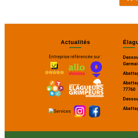
Actualités
Élag
Entreprise référencée sur :
Dessou
Germai
Abattag
Abattag
77760
Dessou
Abattag