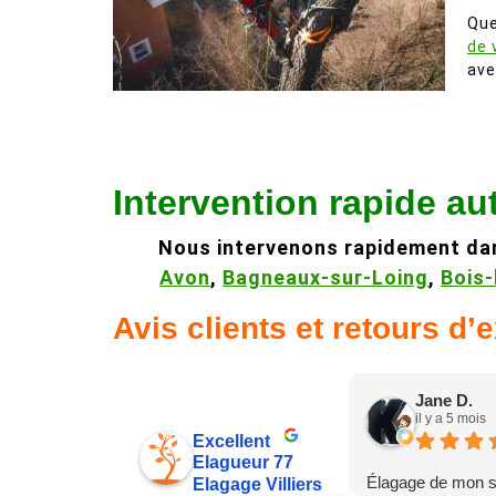
Que
de 
ave
Intervention rapide au
Nous intervenons rapidement dan
Avon
,
Bagneaux-sur-Loing
,
Bois-
Avis clients et retours d’
Jane D.
il y a 5 mois
Excellent
Elagueur 77
Élagage de mon s
Elagage Villiers