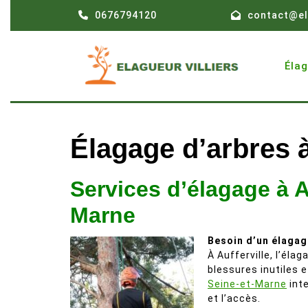
Skip
0676794120
contact@el
to
content
Éla
Élagage d’arbres à
Services d’élagage à A
Marne
Besoin d’un élagag
À Aufferville, l’éla
blessures inutiles e
Seine-et-Marne
inte
et l’accès.