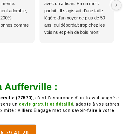
ur même.
avec un artisan. En un mot :
ent adorable,
parfait ! Il s'agissait d'une taille
 200%.
légère d'un noyer de plus de 50
rsonnes comme
ans, qui débordait trop chez les
voisins et plein de bois mort.
C'est délicat parce que c'est un
arbre qui supporte mal la taille. Ils
ont fait un travail remarquable, en
identifiant au passage une
branche trop lourde et donc
dangereuse. M Villiers et son
équipes connaissent très bien
 Aufferville :
leur métier, c'est juste une
évidence. Et en plus ils sont
erville (77570)
, c’est l’assurance d’un travail soigné et
vraiment sympathique. Bref,
lisons un
devis gratuit et détaillé
, adapté à vos arbres
ximité : Villiers Élagage met son savoir-faire à votre
nous recommandons à 100% !
76 79 41 20