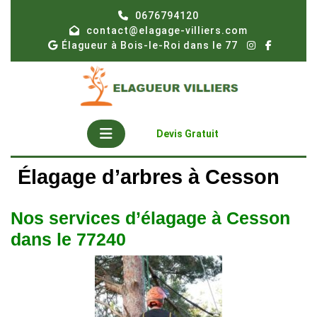
Skip
0676794120
to
contact@elagage-villiers.com
content
Élagueur à Bois-le-Roi dans le 77
Open
Get
Devis Gratuit
A
Button
Quote
Élagage d’arbres à Cesson
Nos services d’élagage à Cesson
dans le 77240