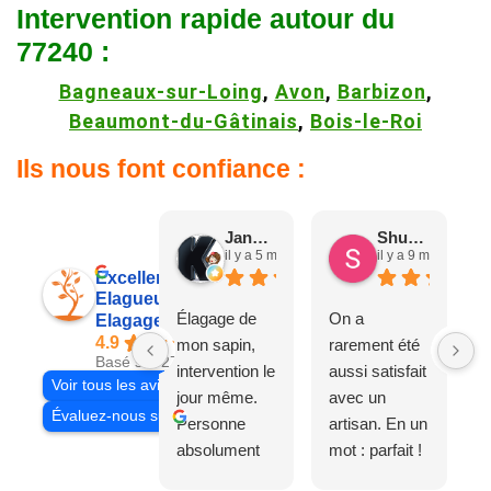
Intervention rapide autour du
77240 :
Bagneaux-sur-Loing
,
Avon
,
Barbizon
,
Beaumont-du-Gâtinais
,
Bois-le-Roi
Ils nous font confiance :
Jane D.
Shuang & Jean K.
il y a 5 mois
il y a 9 mois
Excellent
Elagueur 77
Élagage de
On a
Elagage Villiers
4.9
mon sapin,
rarement été
Basé sur 27 avis
intervention le
aussi satisfait
Voir tous les avis
jour même.
avec un
Évaluez-nous sur
Personne
artisan. En un
absolument
mot : parfait !
adorable, je
Il s'agissait