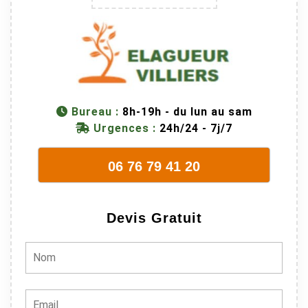
trop lourde et
donc
dangereuse.
M Villiers et
son équipes
connaissent
Bureau :
8h-19h - du lun au sam
très bien leur
Urgences :
24h/24 - 7j/7
métier, c'est
juste une
évidence. Et
06 76 79 41 20
en plus ils
sont vraiment
sympathique.
Devis Gratuit
Bref, nous
recommando
ns à 100% !