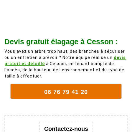
recommande
d'une taille
à 200%.
légère d'un
Vraiment des
noyer de plus
personnes
de 50 ans, qui
comme on en
débordait trop
fait plus!
chez les
Devis gratuit élagage à Cesson :
voisins et
Vous avez un arbre trop haut, des branches à sécuriser
plein de bois
ou un entretien à prévoir ? Notre équipe réalise un
devis
mort. C'est
gratuit et détaillé
à Cesson, en tenant compte de
délicat parce
l’accès, de la hauteur, de l’environnement et du type de
que c'est un
taille à effectuer.
arbre qui
supporte mal
06 76 79 41 20
la taille. Ils ont
fait un travail
remarquable,
en identifiant
au passage
Contactez-nous
une branche