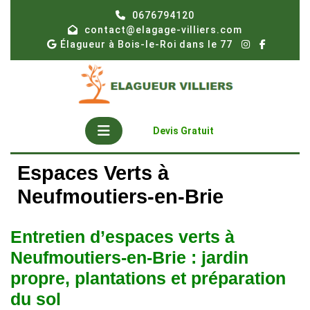
Skip
0676794120
to
contact@elagage-villiers.com
content
Élagueur à Bois-le-Roi dans le 77
Open
Get
Devis Gratuit
A
Button
Quote
Espaces Verts à
Neufmoutiers-en-Brie
Entretien d’espaces verts à
Neufmoutiers-en-Brie : jardin
propre, plantations et préparation
du sol