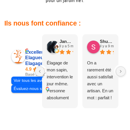
pour un jardin net.
Ils nous font confiance :
Jane D.
Shuang & Jean K.
il y a 5 mois
il y a 9 mois
Excellent
Elagueur 77
Élagage de
On a
Elagage Villiers
4.9
mon sapin,
rarement été
Basé sur 27 avis
intervention le
aussi satisfait
Voir tous les avis
jour même.
avec un
Évaluez-nous sur
Personne
artisan. En un
absolument
mot : parfait !
adorable, je
Il s'agissait
recommande
d'une taille
à 200%.
légère d'un
Vraiment des
noyer de plus