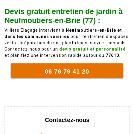
personnes
de 50 ans, qui
Devis gratuit entretien de jardin à
comme on en
débordait trop
fait plus!
chez les
Neufmoutiers-en-Brie (77) :
voisins et
Villiers Élagage intervient à
Neufmoutiers-en-Brie et
plein de bois
dans les communes voisines
pour l’entretien d’espaces
mort. C'est
verts : préparation du sol, plantations, suivi et conseils.
délicat parce
Contactez-nous pour un
devis gratuit et personnalisé
que c'est un
et planifiez une intervention rapide autour du
77610
.
arbre qui
supporte mal
06 76 79 41 20
la taille. Ils ont
fait un travail
remarquable,
en identifiant
au passage
une branche
trop lourde et
Contactez-nous
donc
dangereuse.