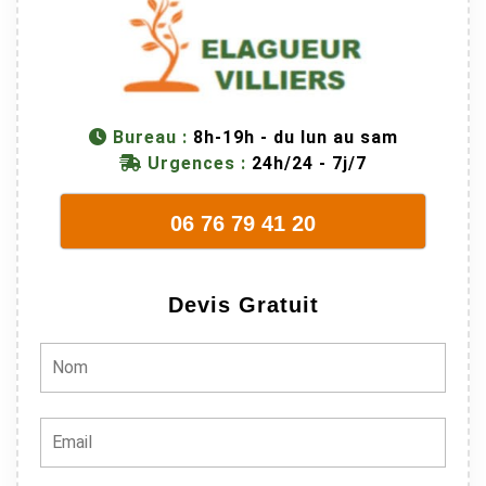
M Villiers et
son équipes
connaissent
très bien leur
métier, c'est
Bureau :
8h-19h - du lun au sam
juste une
Urgences :
24h/24 - 7j/7
évidence. Et
en plus ils
06 76 79 41 20
sont vraiment
sympathique.
Bref, nous
Devis Gratuit
recommando
ns à 100% !