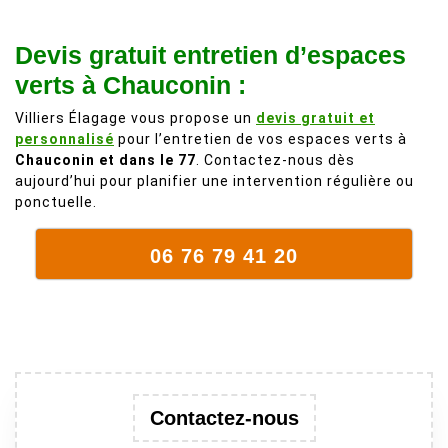
Vraiment des
noyer de plus
personnes
de 50 ans, qui
Devis gratuit entretien d’espaces
comme on en
débordait trop
fait plus!
chez les
verts à Chauconin :
voisins et
Villiers Élagage vous propose un
devis gratuit et
plein de bois
personnalisé
pour l’entretien de vos espaces verts à
mort. C'est
Chauconin et dans le 77
. Contactez-nous dès
délicat parce
aujourd’hui pour planifier une intervention régulière ou
que c'est un
ponctuelle.
arbre qui
supporte mal
06 76 79 41 20
la taille. Ils ont
fait un travail
remarquable,
en identifiant
au passage
une branche
trop lourde et
Contactez-nous
donc