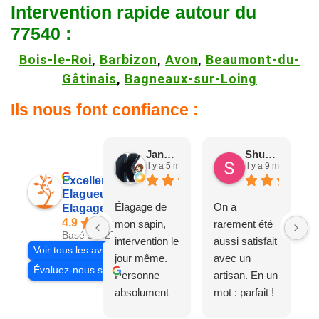
Intervention rapide autour du
77540 :
Bois-le-Roi
,
Barbizon
,
Avon
,
Beaumont-du-
Gâtinais
,
Bagneaux-sur-Loing
Ils nous font confiance :
Jane D.
Shuang & Jean K.
il y a 5 mois
il y a 9 mois
Excellent
Elagueur 77
Élagage de
On a
Elagage Villiers
4.9
mon sapin,
rarement été
Basé sur 27 avis
intervention le
aussi satisfait
Voir tous les avis
jour même.
avec un
Évaluez-nous sur
Personne
artisan. En un
absolument
mot : parfait !
adorable, je
Il s'agissait