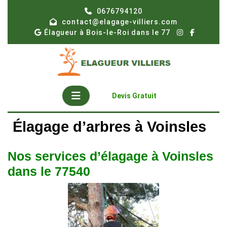
Skip
0676794120
to
contact@elagage-villiers.com
content
Élagueur à Bois-le-Roi dans le 77
Open
Get
Devis Gratuit
A
Button
Quote
Élagage d’arbres à Voinsles
Nos services d’élagage à Voinsles
dans le 77540