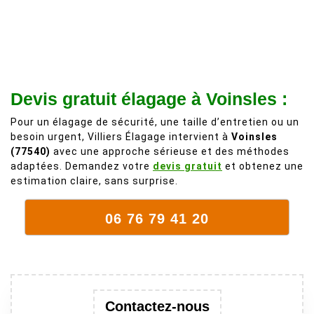
recommande
d'une taille
à 200%.
légère d'un
Vraiment des
noyer de plus
personnes
de 50 ans, qui
comme on en
débordait trop
fait plus!
chez les
Devis gratuit élagage à Voinsles :
voisins et
Pour un élagage de sécurité, une taille d’entretien ou un
plein de bois
besoin urgent, Villiers Élagage intervient à
Voinsles
mort. C'est
(77540)
avec une approche sérieuse et des méthodes
délicat parce
adaptées. Demandez votre
devis gratuit
et obtenez une
que c'est un
estimation claire, sans surprise.
arbre qui
supporte mal
06 76 79 41 20
la taille. Ils ont
fait un travail
remarquable,
en identifiant
au passage
Contactez-nous
une branche