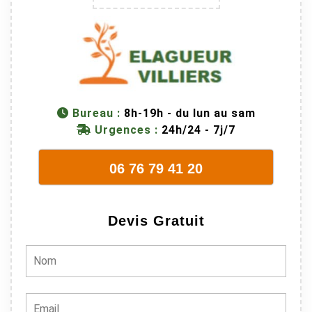
trop lourde et
donc
dangereuse.
M Villiers et
son équipes
connaissent
Bureau :
8h-19h - du lun au sam
très bien leur
Urgences :
24h/24 - 7j/7
métier, c'est
juste une
évidence. Et
06 76 79 41 20
en plus ils
sont vraiment
sympathique.
Devis Gratuit
Bref, nous
recommando
ns à 100% !