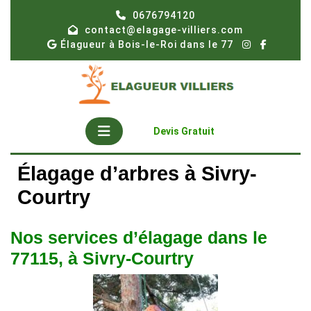
Skip
0676794120
to
contact@elagage-villiers.com
content
Élagueur à Bois-le-Roi dans le 77
Open
Get
Devis Gratuit
A
Button
Quote
Élagage d’arbres à Sivry-
Courtry
Nos services d’élagage dans le
77115, à Sivry-Courtry