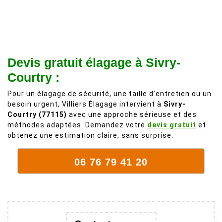
à 200%.
légère d'un
Vraiment des
noyer de plus
personnes
de 50 ans, qui
comme on en
débordait trop
fait plus!
chez les
Devis gratuit élagage à Sivry-
voisins et
Courtry :
plein de bois
mort. C'est
Pour un élagage de sécurité, une taille d’entretien ou un
besoin urgent, Villiers Élagage intervient à
Sivry-
délicat parce
Courtry (77115)
avec une approche sérieuse et des
que c'est un
méthodes adaptées. Demandez votre
devis gratuit
et
arbre qui
obtenez une estimation claire, sans surprise.
supporte mal
la taille. Ils ont
06 76 79 41 20
fait un travail
remarquable,
en identifiant
au passage
une branche