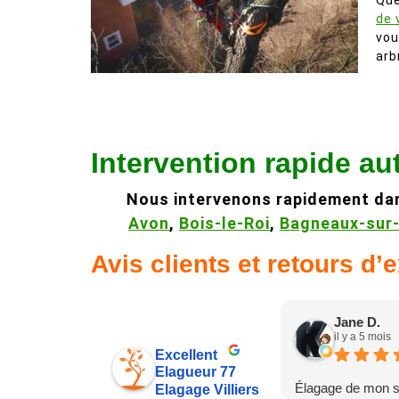
Que
de 
vou
arb
Intervention rapide au
Nous intervenons rapidement da
Avon
,
Bois-le-Roi
,
Bagneaux-sur
Avis clients et retours d’
Jane D.
il y a 5 mois
Excellent
Elagueur 77
Élagage de mon s
Elagage Villiers