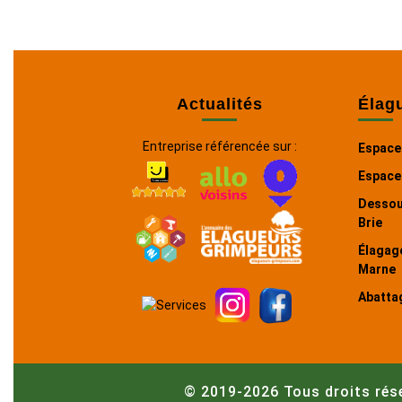
Actualités
Élag
Entreprise référencée sur :
Espace
Espace
Dessou
Brie
Élagage
Marne
Abatta
© 2019-2026 Tous droits rés