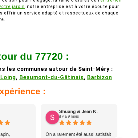
 ce soit pour l’élagage, la taille d’arbres ou l’
entretien
votre jardin
, notre entreprise est à votre écoute pour
s offrir un service adapté et respectueux de chaque
re.
tour du 77720 :
ns les communes autour de Saint-Méry :
-Loing
,
Beaumont-du-Gâtinais
,
Barbizon
expérience :
Shuang & Jean K.
il y a 9 mois
apin,
On a rarement été aussi satisfait