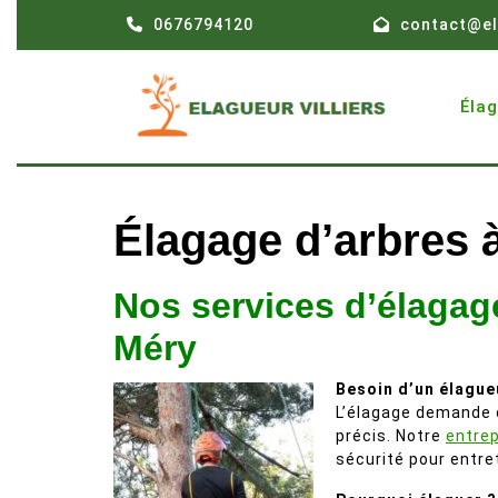
Skip
0676794120
contact@el
to
content
Éla
Élagage d’arbres 
Nos services d’élagage
Méry
Besoin d’un élague
L’élagage demande d
précis. Notre
entrep
sécurité pour entre