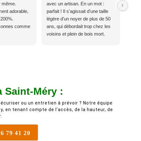
ur même.
avec un artisan. En un mot :
ent adorable,
parfait ! Il s'agissait d'une taille
 200%.
légère d'un noyer de plus de 50
rsonnes comme
ans, qui débordait trop chez les
voisins et plein de bois mort.
C'est délicat parce que c'est un
arbre qui supporte mal la taille. Ils
ont fait un travail remarquable, en
identifiant au passage une
branche trop lourde et donc
dangereuse. M Villiers et son
équipes connaissent très bien
à Saint-Méry :
leur métier, c'est juste une
évidence. Et en plus ils sont
écuriser ou un entretien à prévoir ? Notre équipe
vraiment sympathique. Bref,
y, en tenant compte de l’accès, de la hauteur, de
.
nous recommandons à 100% !
76 79 41 20