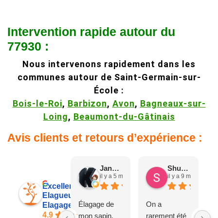
Intervention rapide autour du
77930 :
Nous intervenons rapidement dans les
communes autour de Saint-Germain-sur-
École :
Bois-le-Roi
,
Barbizon
,
Avon
,
Bagneaux-sur-
Loing
,
Beaumont-du-Gâtinais
Avis clients et retours d’expérience :
Jane D.
Shuang & Jean K.
il y a 5 mois
il y a 9 mois
Excellent
Elagueur 77
Élagage de
On a
Elagage Villiers
4.9
mon sapin,
rarement été