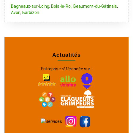
Bagneaux-sur-Loing
,
Bois-le-Roi
,
Beaumont-du-Gâtinais
,
Avon
,
Barbizon
Actualités
Entreprise référencée sur :