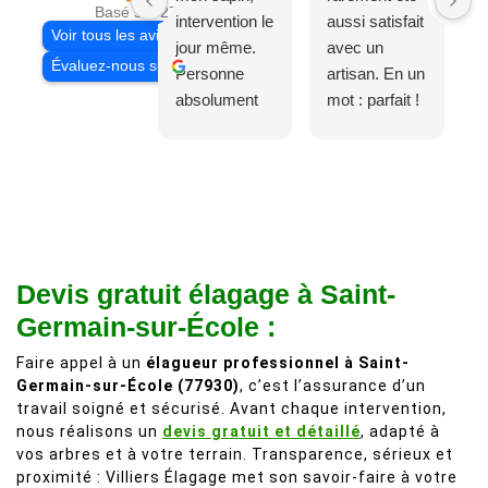
Basé sur 27 avis
intervention le
aussi satisfait
Voir tous les avis
jour même.
avec un
Évaluez-nous sur
Personne
artisan. En un
absolument
mot : parfait !
adorable, je
Il s'agissait
recommande
d'une taille
à 200%.
légère d'un
Vraiment des
noyer de plus
personnes
de 50 ans, qui
comme on en
débordait trop
fait plus!
chez les
Devis gratuit élagage à Saint-
voisins et
Germain-sur-École :
plein de bois
mort. C'est
Faire appel à un
élagueur professionnel à Saint-
Germain-sur-École (77930)
, c’est l’assurance d’un
délicat parce
travail soigné et sécurisé. Avant chaque intervention,
que c'est un
nous réalisons un
devis gratuit et détaillé
, adapté à
arbre qui
vos arbres et à votre terrain. Transparence, sérieux et
supporte mal
proximité : Villiers Élagage met son savoir-faire à votre