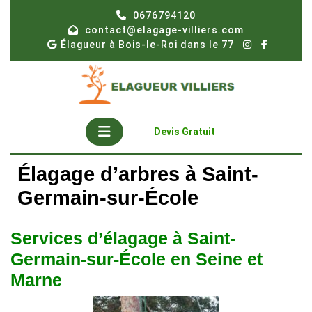
Skip
0676794120
to
contact@elagage-villiers.com
content
Élagueur à Bois-le-Roi dans le 77
Open
Get
Devis Gratuit
A
Button
Quote
Élagage d’arbres à Saint-
Germain-sur-École
Services d’élagage à Saint-
Germain-sur-École en Seine et
Marne