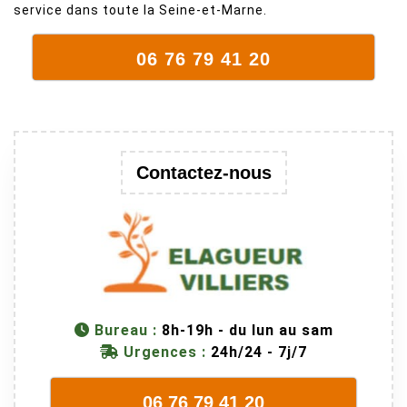
la taille. Ils ont
service dans toute la Seine-et-Marne.
fait un travail
remarquable,
06 76 79 41 20
en identifiant
au passage
une branche
trop lourde et
donc
Contactez-nous
dangereuse.
M Villiers et
son équipes
connaissent
très bien leur
métier, c'est
juste une
Bureau :
8h-19h - du lun au sam
évidence. Et
Urgences :
24h/24 - 7j/7
en plus ils
sont vraiment
sympathique.
06 76 79 41 20