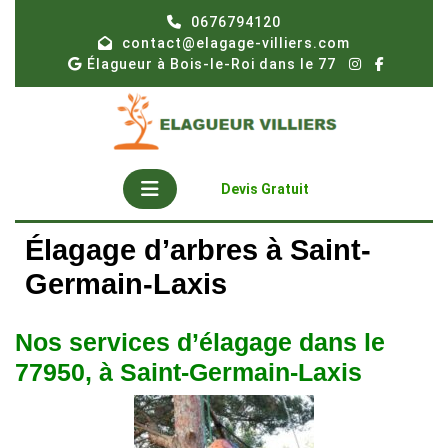
Skip
0676794120
to
contact@elagage-villiers.com
content
Élagueur à Bois-le-Roi dans le 77
Open
Get
Devis Gratuit
A
Button
Quote
Élagage d’arbres à Saint-
Germain-Laxis
Nos services d’élagage dans le
77950, à Saint-Germain-Laxis