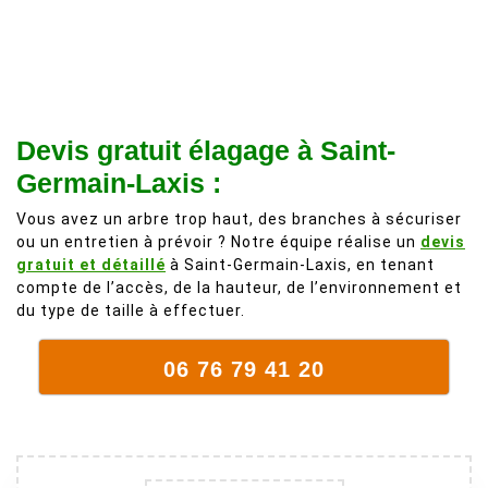
recommande
d'une taille
à 200%.
légère d'un
Vraiment des
noyer de plus
personnes
de 50 ans, qui
comme on en
débordait trop
fait plus!
chez les
Devis gratuit élagage à Saint-
voisins et
Germain-Laxis :
plein de bois
mort. C'est
Vous avez un arbre trop haut, des branches à sécuriser
ou un entretien à prévoir ? Notre équipe réalise un
devis
délicat parce
gratuit et détaillé
à Saint-Germain-Laxis, en tenant
que c'est un
compte de l’accès, de la hauteur, de l’environnement et
arbre qui
du type de taille à effectuer.
supporte mal
la taille. Ils ont
06 76 79 41 20
fait un travail
remarquable,
en identifiant
au passage
une branche