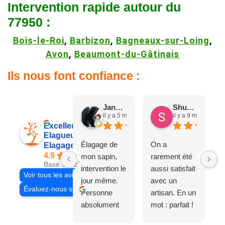
Intervention rapide autour du
77950 :
Bois-le-Roi
,
Barbizon
,
Bagneaux-sur-Loing
,
Avon
,
Beaumont-du-Gâtinais
Ils nous font confiance :
Jane D.
Shuang & Jean K.
il y a 5 mois
il y a 9 mois
Excellent
Elagueur 77
Élagage de
On a
Elagage Villiers
4.9
mon sapin,
rarement été
Basé sur 27 avis
intervention le
aussi satisfait
Voir tous les avis
jour même.
avec un
Évaluez-nous sur
Personne
artisan. En un
absolument
mot : parfait !
adorable, je
Il s'agissait