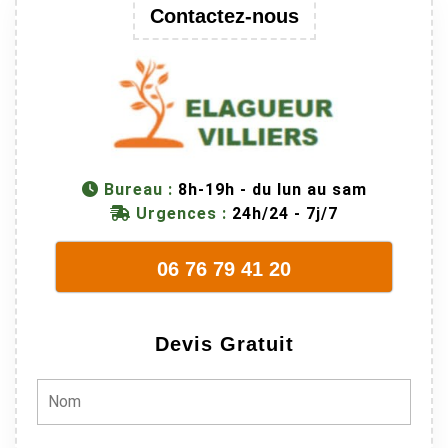
Contactez-nous
trop lourde et
donc
dangereuse.
M Villiers et
son équipes
connaissent
très bien leur
métier, c'est
Bureau :
8h-19h - du lun au sam
juste une
Urgences :
24h/24 - 7j/7
évidence. Et
en plus ils
06 76 79 41 20
sont vraiment
sympathique.
Bref, nous
Devis Gratuit
recommando
ns à 100% !