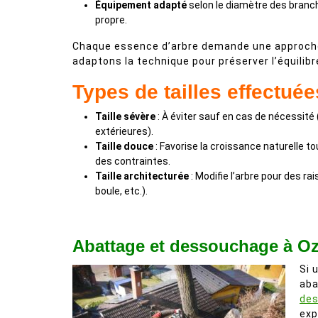
Équipement adapté
selon le diamètre des branc
propre.
Chaque essence d’arbre demande une approche
adaptons la technique pour préserver l’équilibre
Types de tailles effectuée
Taille sévère
: À éviter sauf en cas de nécessité
extérieures).
Taille douce
: Favorise la croissance naturelle 
des contraintes.
Taille architecturée
: Modifie l’arbre pour des ra
boule, etc.).
Abattage et dessouchage à O
Si 
aba
de
exp