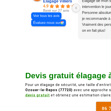
Élagage de mon s
Elagage Villiers
4.9
intervention le jo
Basé sur 27 avis
Personne absolum
Voir tous les avis
je recommande à
Évaluez-nous sur
Vraiment des pe
on en fait plus!
Devis gratuit élagage 
Pour un élagage de sécurité, une taille d’entret
Ozouer-le-Repos (77720)
avec une approche s
devis gratuit
et obtenez une estimation claire,
06 