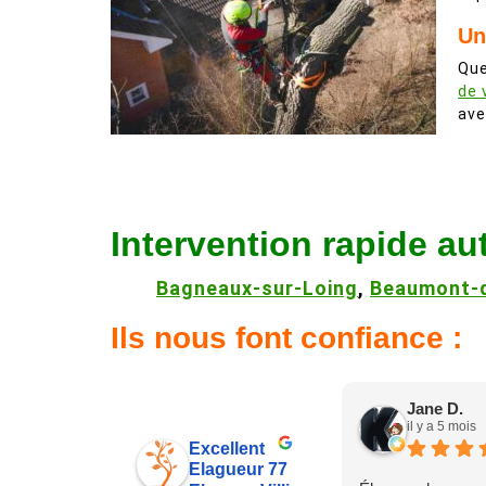
Un
Que
de 
ave
Intervention rapide au
Bagneaux-sur-Loing
,
Beaumont-d
Ils nous font confiance :
Jane D.
il y a 5 mois
Excellent
Elagueur 77