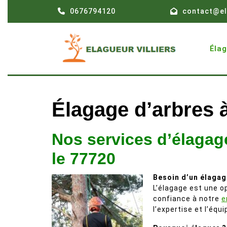
Skip
0676794120
contact@el
to
content
Éla
Élagage d’arbres 
Nos services d’élagag
le 77720
Besoin d’un élagag
L’élagage est une op
confiance à notre
e
l’expertise et l’équ