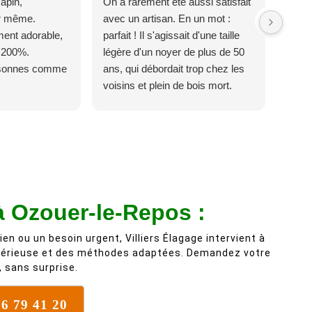
apin,
On a rarement été aussi satisfait
ur même.
avec un artisan. En un mot :
ent adorable,
parfait ! Il s'agissait d'une taille
 200%.
légère d'un noyer de plus de 50
rsonnes comme
ans, qui débordait trop chez les
voisins et plein de bois mort.
C'est délicat parce que c'est un
arbre qui supporte mal la taille. Ils
ont fait un travail remarquable, en
identifiant au passage une
branche trop lourde et donc
dangereuse. M Villiers et son
équipes connaissent très bien
à Ozouer-le-Repos :
leur métier, c'est juste une
évidence. Et en plus ils sont
ien ou un besoin urgent, Villiers Élagage intervient à
vraiment sympathique. Bref,
érieuse et des méthodes adaptées. Demandez votre
 sans surprise.
nous recommandons à 100% !
76 79 41 20