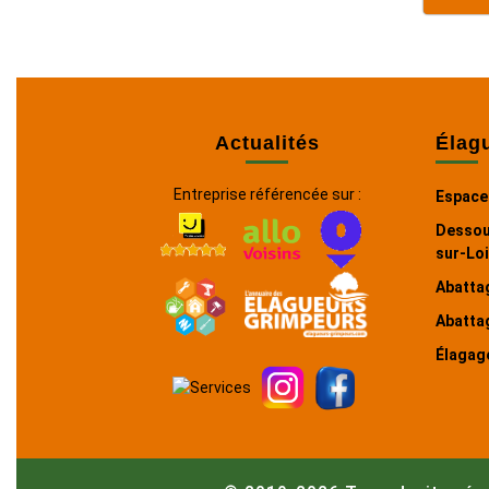
Actualités
Élag
Entreprise référencée sur :
Espaces
Dessou
sur-Lo
Abattag
Abattag
Élagag