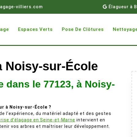
agage-villiers.com
Élagueur à B
gage
Espaces Verts
Pose De Clôtures
Nettoyage
à Noisy-sur-École
 dans le 77123, à Noisy-
ur à Noisy-sur-École ?
e l’expérience, du matériel adapté et des gestes
rise d’élagage en Seine-et-Marne
intervient en
tenir vos arbres et maîtriser leur développement.