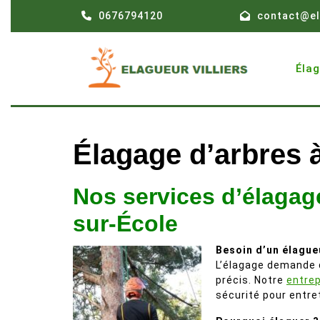
Skip
0676794120
contact@el
to
content
Éla
Élagage d’arbres 
Nos services d’élagage
sur-École
Besoin d’un élague
L’élagage demande d
précis. Notre
entrep
sécurité pour entre