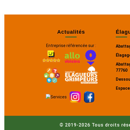
Actualités
Élag
Entreprise référencée sur :
Abattag
Élagage
Abattag
77760
Dessou
Espace
© 2019-2026 Tous droits rés