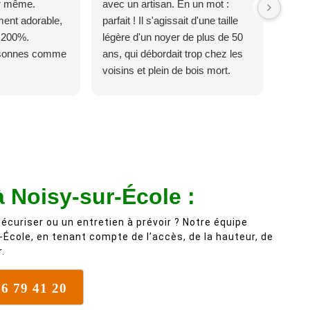
ur même.
avec un artisan. En un mot :
ent adorable,
parfait ! Il s'agissait d'une taille
 200%.
légère d'un noyer de plus de 50
rsonnes comme
ans, qui débordait trop chez les
voisins et plein de bois mort.
C'est délicat parce que c'est un
arbre qui supporte mal la taille. Ils
ont fait un travail remarquable, en
identifiant au passage une
branche trop lourde et donc
dangereuse. M Villiers et son
équipes connaissent très bien
à Noisy-sur-École :
leur métier, c'est juste une
évidence. Et en plus ils sont
écuriser ou un entretien à prévoir ? Notre équipe
vraiment sympathique. Bref,
-École, en tenant compte de l’accès, de la hauteur, de
.
nous recommandons à 100% !
76 79 41 20