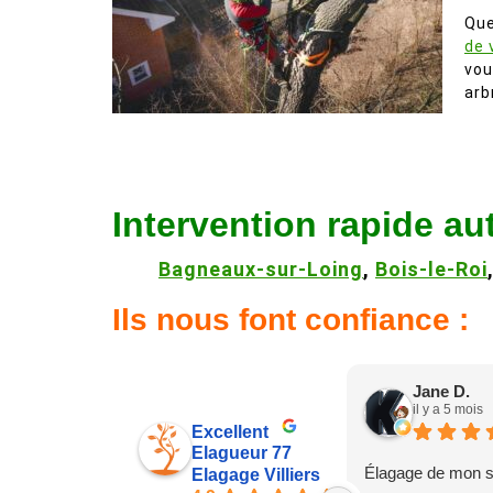
Que
de 
vou
arb
Intervention rapide au
Bagneaux-sur-Loing
,
Bois-le-Roi
Ils nous font confiance :
Jane D.
il y a 5 mois
Excellent
Elagueur 77
Élagage de mon s
Elagage Villiers