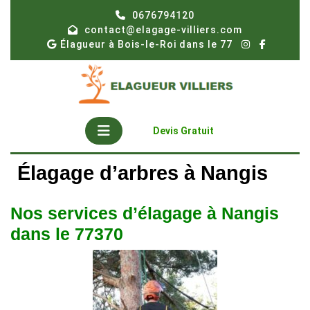
Skip
0676794120
to
contact@elagage-villiers.com
content
Élagueur à Bois-le-Roi dans le 77
Open
Get
Devis Gratuit
A
Button
Quote
Élagage d’arbres à Nangis
Nos services d’élagage à Nangis
dans le 77370