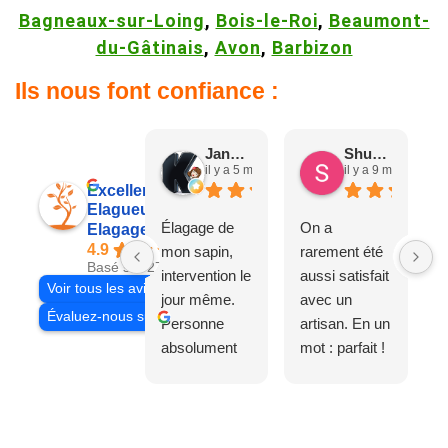
Bagneaux-sur-Loing
,
Bois-le-Roi
,
Beaumont-
du-Gâtinais
,
Avon
,
Barbizon
Ils nous font confiance :
Jane D.
Shuang & Jean K.
il y a 5 mois
il y a 9 mois
Excellent
Elagueur 77
Élagage de
On a
Elagage Villiers
4.9
mon sapin,
rarement été
Basé sur 27 avis
intervention le
aussi satisfait
Voir tous les avis
jour même.
avec un
Évaluez-nous sur
Personne
artisan. En un
absolument
mot : parfait !
adorable, je
Il s'agissait
recommande
d'une taille
à 200%.
légère d'un
Vraiment des
noyer de plus