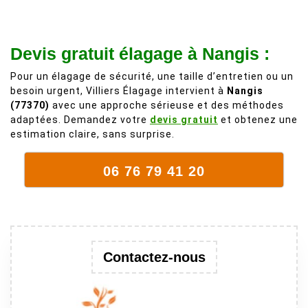
personnes
de 50 ans, qui
comme on en
débordait trop
fait plus!
chez les
Devis gratuit élagage à Nangis :
voisins et
Pour un élagage de sécurité, une taille d’entretien ou un
plein de bois
besoin urgent, Villiers Élagage intervient à
Nangis
mort. C'est
(77370)
avec une approche sérieuse et des méthodes
délicat parce
adaptées. Demandez votre
devis gratuit
et obtenez une
que c'est un
estimation claire, sans surprise.
arbre qui
supporte mal
06 76 79 41 20
la taille. Ils ont
fait un travail
remarquable,
en identifiant
au passage
Contactez-nous
une branche
trop lourde et
donc