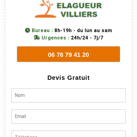
dangereuse.
M Villiers et
son équipes
connaissent
Bureau :
8h-19h - du lun au sam
très bien leur
Urgences :
24h/24 - 7j/7
métier, c'est
juste une
évidence. Et
06 76 79 41 20
en plus ils
sont vraiment
sympathique.
Devis Gratuit
Bref, nous
recommando
ns à 100% !