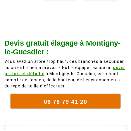
recommande
d'une taille
à 200%.
légère d'un
Vraiment des
noyer de plus
personnes
de 50 ans, qui
comme on en
débordait trop
fait plus!
chez les
Devis gratuit élagage à Montigny-
voisins et
le-Guesdier :
plein de bois
mort. C'est
Vous avez un arbre trop haut, des branches à sécuriser
ou un entretien à prévoir ? Notre équipe réalise un
devis
délicat parce
gratuit et détaillé
à Montigny-le-Guesdier, en tenant
que c'est un
compte de l’accès, de la hauteur, de l’environnement et
arbre qui
du type de taille à effectuer.
supporte mal
la taille. Ils ont
06 76 79 41 20
fait un travail
remarquable,
en identifiant
au passage