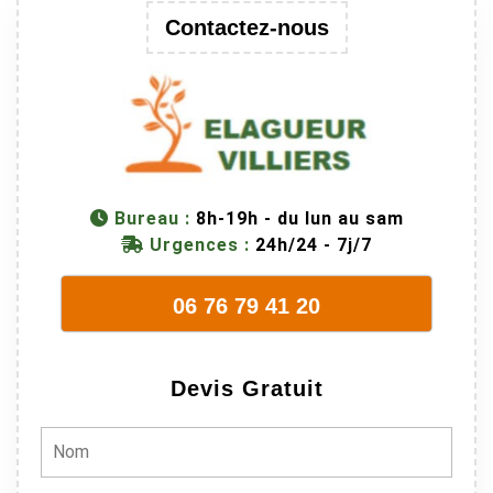
une branche
Contactez-nous
trop lourde et
donc
dangereuse.
M Villiers et
son équipes
connaissent
très bien leur
métier, c'est
Bureau :
8h-19h - du lun au sam
juste une
Urgences :
24h/24 - 7j/7
évidence. Et
en plus ils
06 76 79 41 20
sont vraiment
sympathique.
Bref, nous
Devis Gratuit
recommando
ns à 100% !