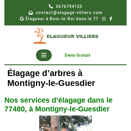
Skip
0676794120
to
contact@elagage-villiers.com
content
Élagueur à Bois-le-Roi dans le 77
Open
Get
Devis Gratuit
A
Button
Quote
Élagage d’arbres à
Montigny-le-Guesdier
Nos services d’élagage dans le
77480, à Montigny-le-Guesdier