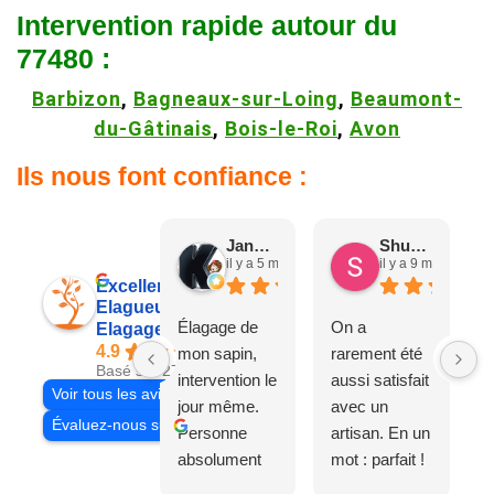
Intervention rapide autour du
77480 :
Barbizon
,
Bagneaux-sur-Loing
,
Beaumont-
du-Gâtinais
,
Bois-le-Roi
,
Avon
Ils nous font confiance :
Jane D.
Shuang & Jean K.
il y a 5 mois
il y a 9 mois
Excellent
Elagueur 77
Élagage de
On a
Elagage Villiers
4.9
mon sapin,
rarement été
Basé sur 27 avis
intervention le
aussi satisfait
Voir tous les avis
jour même.
avec un
Évaluez-nous sur
Personne
artisan. En un
absolument
mot : parfait !
adorable, je
Il s'agissait