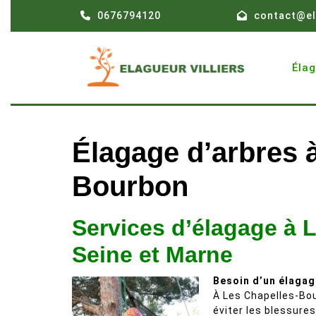
Skip
0676794120
contact@el
to
content
Éla
Élagage d’arbres 
Bourbon
Services d’élagage à 
Seine et Marne
Besoin d’un élagag
À Les Chapelles-Bou
éviter les blessures