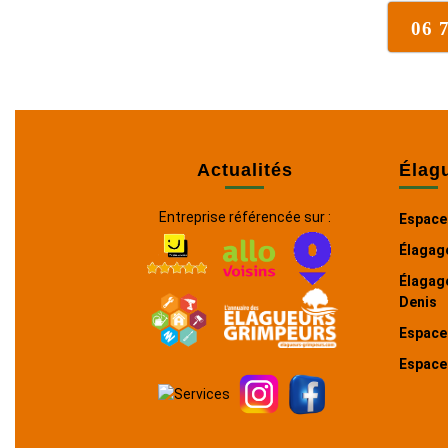
06 
Actualités
Élag
Entreprise référencée sur :
Espaces
Élagag
Élagage
Denis
Espaces
Espace