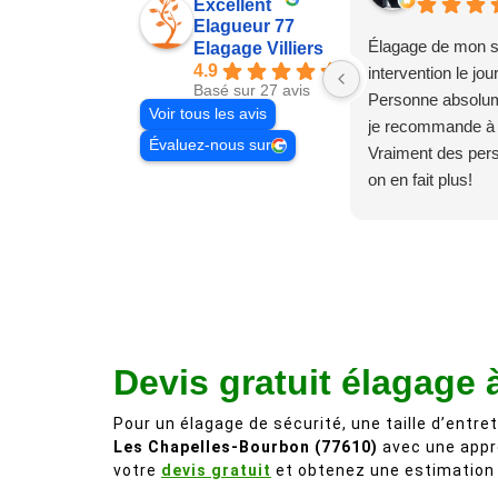
Excellent
Elagueur 77
Élagage de mon s
Elagage Villiers
4.9
intervention le jo
Basé sur 27 avis
Personne absolum
Voir tous les avis
je recommande à
Évaluez-nous sur
Vraiment des pe
on en fait plus!
Devis gratuit élagage
Pour un élagage de sécurité, une taille d’entret
Les Chapelles-Bourbon (77610)
avec une appr
votre
devis gratuit
et obtenez une estimation c