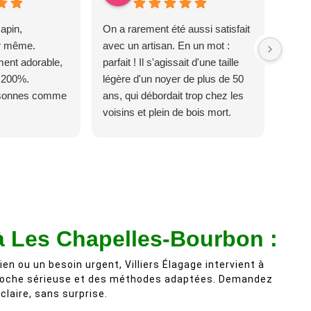
apin,
On a rarement été aussi satisfait
ur même.
avec un artisan. En un mot :
ent adorable,
parfait ! Il s'agissait d'une taille
 200%.
légère d'un noyer de plus de 50
rsonnes comme
ans, qui débordait trop chez les
voisins et plein de bois mort.
C'est délicat parce que c'est un
arbre qui supporte mal la taille. Ils
ont fait un travail remarquable, en
identifiant au passage une
branche trop lourde et donc
dangereuse. M Villiers et son
équipes connaissent très bien
 à Les Chapelles-Bourbon :
leur métier, c'est juste une
évidence. Et en plus ils sont
ien ou un besoin urgent, Villiers Élagage intervient à
vraiment sympathique. Bref,
oche sérieuse et des méthodes adaptées. Demandez
laire, sans surprise.
nous recommandons à 100% !