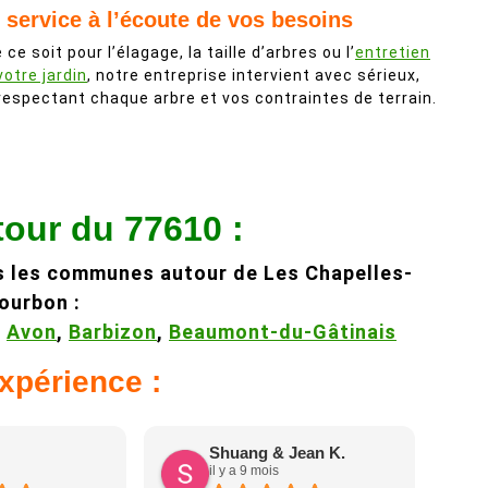
 service à l’écoute de vos besoins
 ce soit pour l’élagage, la taille d’arbres ou l’
entretien
votre jardin
, notre entreprise intervient avec sérieux,
respectant chaque arbre et vos contraintes de terrain.
tour du 77610 :
s les communes autour de Les Chapelles-
ourbon :
,
Avon
,
Barbizon
,
Beaumont-du-Gâtinais
expérience :
Shuang & Jean K.
il y a 9 mois