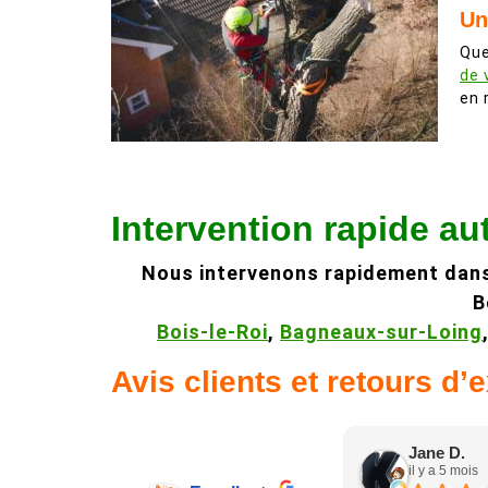
Un
Que
de 
en 
Intervention rapide au
Nous intervenons rapidement dan
B
Bois-le-Roi
,
Bagneaux-sur-Loing
Avis clients et retours d’
Jane D.
il y a 5 mois