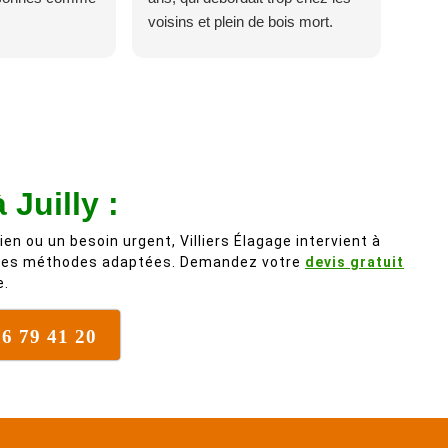
voisins et plein de bois mort.
C'est délicat parce que c'est un
arbre qui supporte mal la taille. Ils
ont fait un travail remarquable, en
identifiant au passage une
branche trop lourde et donc
dangereuse. M Villiers et son
équipes connaissent très bien
 Juilly :
leur métier, c'est juste une
évidence. Et en plus ils sont
ien ou un besoin urgent, Villiers Élagage intervient à
vraiment sympathique. Bref,
 des méthodes adaptées. Demandez votre
devis gratuit
e.
nous recommandons à 100% !
76 79 41 20