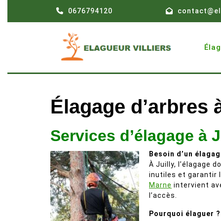
Skip
0676794120
contact@el
to
content
Éla
Élagage d’arbres à
Services d’élagage à J
Besoin d’un élagag
À Juilly, l’élagage 
inutiles et garantir
Marne
intervient av
l’accès.
Pourquoi élaguer ?