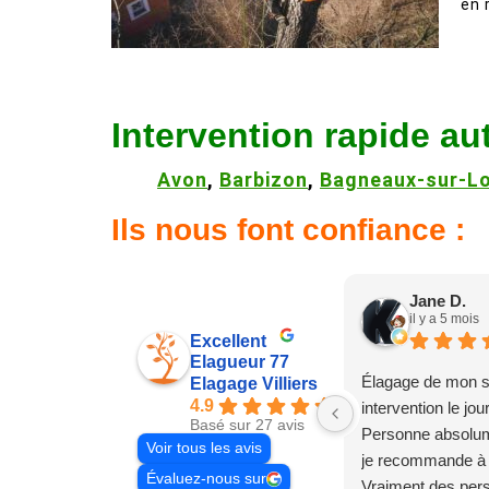
en 
Intervention rapide au
Avon
,
Barbizon
,
Bagneaux-sur-Lo
Ils nous font confiance :
Jane D.
il y a 5 mois
Excellent
Elagueur 77
Élagage de mon s
Elagage Villiers
4.9
intervention le jo
Basé sur 27 avis
Personne absolum
Voir tous les avis
je recommande à
Évaluez-nous sur
Vraiment des pe