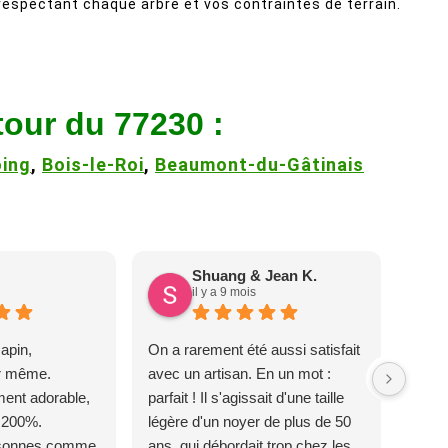
respectant chaque arbre et vos contraintes de terrain.
tour du 77230 :
ing
,
Bois-le-Roi
,
Beaumont-du-Gâtinais
Shuang & Jean K.
il y a 9 mois
apin,
On a rarement été aussi satisfait
ur même.
avec un artisan. En un mot :
ent adorable,
parfait ! Il s'agissait d'une taille
 200%.
légère d'un noyer de plus de 50
rsonnes comme
ans, qui débordait trop chez les