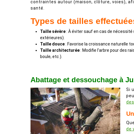
contraintes autour (maison, clôture, voies), af
santé.
Types de tailles effectuée
Taille sévère
: À éviter sauf en cas de nécessité
extérieures).
Taille douce
: Favorise la croissance naturelle 
Taille architecturée
: Modifie l’arbre pour des ra
boule, etc.).
Abattage et dessouchage à Jui
Si 
peu
de
Un
Que
de 