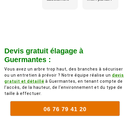
adorable, je
Il s'agissait
recommande
d'une taille
à 200%.
légère d'un
Vraiment des
noyer de plus
personnes
de 50 ans, qui
comme on en
débordait trop
fait plus!
chez les
Devis gratuit élagage à
voisins et
Guermantes :
plein de bois
mort. C'est
Vous avez un arbre trop haut, des branches à sécuriser
ou un entretien à prévoir ? Notre équipe réalise un
devis
délicat parce
gratuit et détaillé
à Guermantes, en tenant compte de
que c'est un
l’accès, de la hauteur, de l’environnement et du type de
arbre qui
taille à effectuer.
supporte mal
la taille. Ils ont
06 76 79 41 20
fait un travail
remarquable,
en identifiant