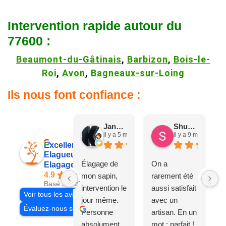
Intervention rapide autour du
77600 :
Beaumont-du-Gâtinais
,
Barbizon
,
Bois-le-
Roi
,
Avon
,
Bagneaux-sur-Loing
Ils nous font confiance :
Jane D.
Shuang & Jean K.
il y a 5 mois
il y a 9 mois
Excellent
Elagueur 77
Élagage de
On a
Elagage Villiers
4.9
mon sapin,
rarement été
Basé sur 27 avis
intervention le
aussi satisfait
Voir tous les avis
jour même.
avec un
Évaluez-nous sur
Personne
artisan. En un
absolument
mot : parfait !