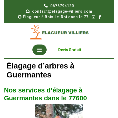
Skip
0676794120
to
contact@elagage-villiers.com
content
Élagueur à Bois-le-Roi dans le 77
Open
Get
Devis Gratuit
A
Button
Quote
Élagage d’arbres à
Guermantes
Nos services d’élagage à
Guermantes dans le 77600