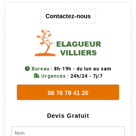
au passage
une branche
Contactez-nous
trop lourde et
donc
dangereuse.
M Villiers et
son équipes
connaissent
très bien leur
métier, c'est
Bureau :
8h-19h - du lun au sam
juste une
Urgences :
24h/24 - 7j/7
évidence. Et
en plus ils
06 76 79 41 20
sont vraiment
sympathique.
Bref, nous
Devis Gratuit
recommando
ns à 100% !