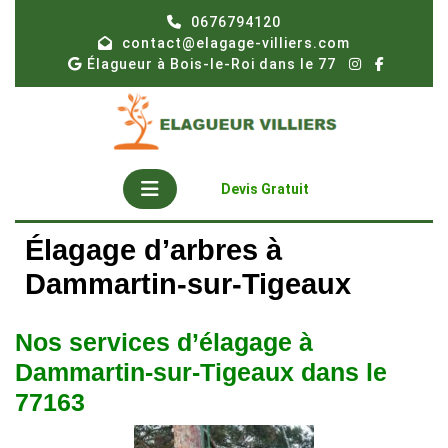
Skip
0676794120
to
contact@elagage-villiers.com
content
Élagueur à Bois-le-Roi dans le 77
Open
Get
Devis Gratuit
A
Button
Quote
Élagage d’arbres à
Dammartin-sur-Tigeaux
Nos services d’élagage à
Dammartin-sur-Tigeaux dans le
77163