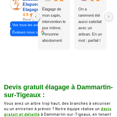
Elagueur 77
Élagage de
On a
Elagage Villiers
4.9
mon sapin,
rarement été
Basé sur 27 avis
intervention le
aussi satisfait
Voir tous les avis
jour même.
avec un
Évaluez-nous sur
Personne
artisan. En un
absolument
mot : parfait !
adorable, je
Il s'agissait
recommande
d'une taille
à 200%.
légère d'un
Vraiment des
noyer de plus
personnes
de 50 ans, qui
comme on en
débordait trop
fait plus!
chez les
Devis gratuit élagage à Dammartin-
voisins et
sur-Tigeaux :
plein de bois
mort. C'est
Vous avez un arbre trop haut, des branches à sécuriser
ou un entretien à prévoir ? Notre équipe réalise un
devis
délicat parce
gratuit et détaillé
à Dammartin-sur-Tigeaux, en tenant
que c'est un