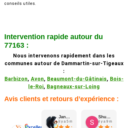
conseils utiles.
Intervention rapide autour du
77163 :
Nous intervenons rapidement dans les
communes autour de Dammartin-sur-Tigeaux
:
Barbizon
,
Avon
,
Beaumont-du-Gâtinais
,
Bois-
le-Roi
,
Bagneaux-sur-Loing
Avis clients et retours d’expérience :
Jane D.
Shuang & Jean K.
il y a 5 mois
il y a 9 mois
Excellent