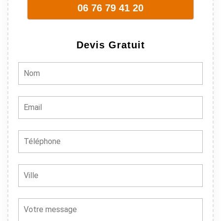
en plus ils
06 76 79 41 20
sont vraiment
sympathique.
Bref, nous
Devis Gratuit
recommando
ns à 100% !