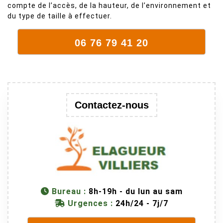
compte de l’accès, de la hauteur, de l’environnement et
arbre qui
du type de taille à effectuer.
supporte mal
la taille. Ils ont
06 76 79 41 20
fait un travail
remarquable,
en identifiant
au passage
une branche
Contactez-nous
trop lourde et
donc
dangereuse.
M Villiers et
son équipes
connaissent
très bien leur
métier, c'est
Bureau :
8h-19h - du lun au sam
juste une
Urgences :
24h/24 - 7j/7
évidence. Et