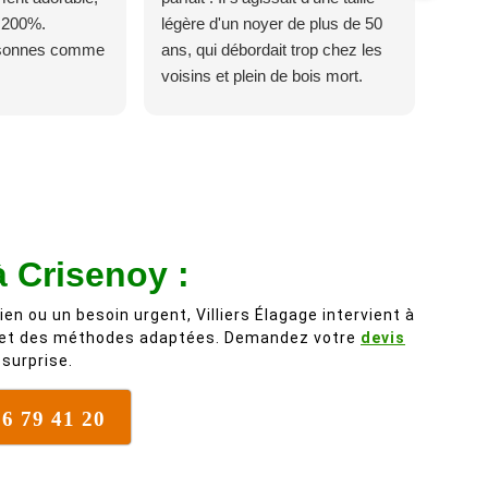
 200%.
légère d'un noyer de plus de 50
rsonnes comme
ans, qui débordait trop chez les
voisins et plein de bois mort.
C'est délicat parce que c'est un
arbre qui supporte mal la taille. Ils
ont fait un travail remarquable, en
identifiant au passage une
branche trop lourde et donc
dangereuse. M Villiers et son
équipes connaissent très bien
à Crisenoy :
leur métier, c'est juste une
évidence. Et en plus ils sont
ien ou un besoin urgent, Villiers Élagage intervient à
vraiment sympathique. Bref,
 et des méthodes adaptées. Demandez votre
devis
surprise.
nous recommandons à 100% !
76 79 41 20