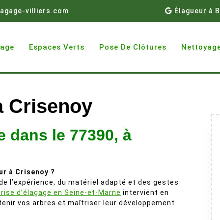
agage-villiers.com
Élagueur à B
gage
Espaces Verts
Pose De Clôtures
Nettoyage
à Crisenoy
e dans le 77390, à
ur à Crisenoy ?
e l’expérience, du matériel adapté et des gestes
rise d’élagage en Seine-et-Marne
intervient en
tenir vos arbres et maîtriser leur développement.