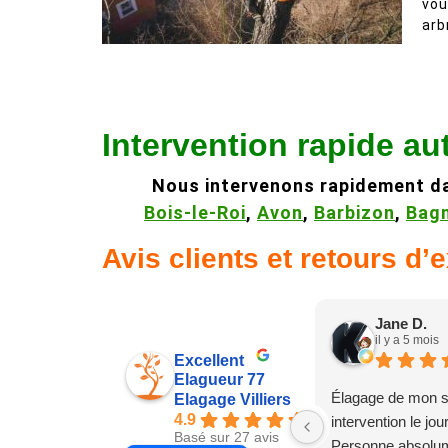
vou
arb
Intervention rapide au
Nous intervenons rapidement d
Bois-le-Roi
,
Avon
,
Barbizon
,
Bagn
Avis clients et retours d’
Jane D.
il y a 5 mois
Excellent
Elagueur 77
Élagage de mon s
Elagage Villiers
4.9
intervention le jo
Basé sur 27 avis
Personne absolum