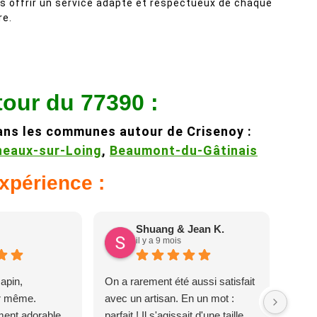
s offrir un service adapté et respectueux de chaque
re.
tour du 77390 :
ans les communes autour de Crisenoy :
eaux-sur-Loing
,
Beaumont-du-Gâtinais
expérience :
Shuang & Jean K.
il y a 9 mois
apin,
On a rarement été aussi satisfait
ur même.
avec un artisan. En un mot :
ent adorable,
parfait ! Il s'agissait d'une taille