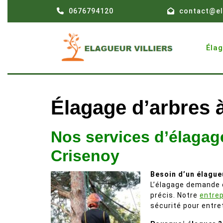
Skip
0676794120
contact@el
to
content
Éla
Élagage d’arbres 
Nos services d’élagag
Crisenoy
Besoin d’un élague
L’élagage demande d
précis. Notre
entrep
sécurité pour entre