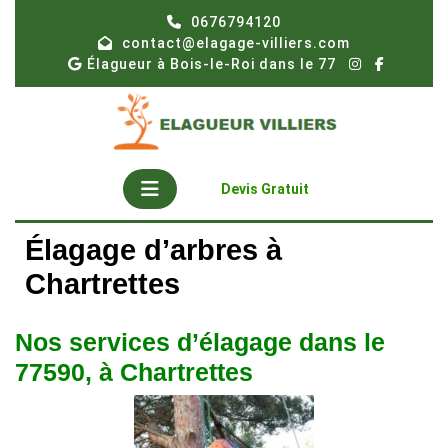
Skip
0676794120
to
contact@elagage-villiers.com
content
Élagueur à Bois-le-Roi dans le 77
Open
Get
Devis Gratuit
A
Button
Quote
Élagage d’arbres à
Chartrettes
Nos services d’élagage dans le
77590, à Chartrettes