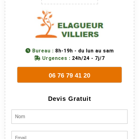
donc
dangereuse.
M Villiers et
son équipes
connaissent
très bien leur
métier, c'est
Bureau :
8h-19h - du lun au sam
juste une
Urgences :
24h/24 - 7j/7
évidence. Et
en plus ils
06 76 79 41 20
sont vraiment
sympathique.
Bref, nous
Devis Gratuit
recommando
ns à 100% !