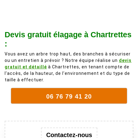
à 200%.
légère d'un
Vraiment des
noyer de plus
personnes
de 50 ans, qui
comme on en
débordait trop
fait plus!
chez les
Devis gratuit élagage à Chartrettes
voisins et
:
plein de bois
mort. C'est
Vous avez un arbre trop haut, des branches à sécuriser
ou un entretien à prévoir ? Notre équipe réalise un
devis
délicat parce
gratuit et détaillé
à Chartrettes, en tenant compte de
que c'est un
l’accès, de la hauteur, de l’environnement et du type de
arbre qui
taille à effectuer.
supporte mal
la taille. Ils ont
06 76 79 41 20
fait un travail
remarquable,
en identifiant
au passage
une branche
Contactez-nous
trop lourde et