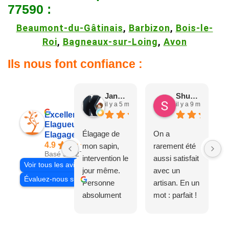
77590 :
Beaumont-du-Gâtinais
,
Barbizon
,
Bois-le-
Roi
,
Bagneaux-sur-Loing
,
Avon
Ils nous font confiance :
Jane D.
Shuang & Jean K.
il y a 5 mois
il y a 9 mois
Excellent
Elagueur 77
Élagage de
On a
Elagage Villiers
4.9
mon sapin,
rarement été
Basé sur 27 avis
intervention le
aussi satisfait
Voir tous les avis
jour même.
avec un
Évaluez-nous sur
Personne
artisan. En un
absolument
mot : parfait !
adorable, je
Il s'agissait
recommande
d'une taille