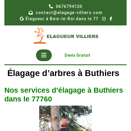
Skip
0676794120
to
contact@elagage-villiers.com
content
Élagueur à Bois-le-Roi dans le 77
Open
Get
Devis Gratuit
A
Button
Quote
Élagage d’arbres à Buthiers
Nos services d’élagage à Buthiers
dans le 77760