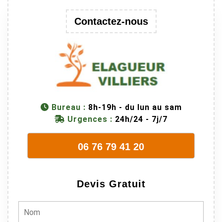
en identifiant
au passage
Contactez-nous
une branche
trop lourde et
donc
dangereuse.
M Villiers et
son équipes
connaissent
Bureau :
8h-19h - du lun au sam
très bien leur
Urgences :
24h/24 - 7j/7
métier, c'est
juste une
évidence. Et
06 76 79 41 20
en plus ils
sont vraiment
sympathique.
Devis Gratuit
Bref, nous
recommando
ns à 100% !