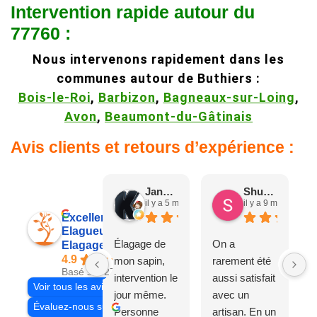
Intervention rapide autour du
77760 :
Nous intervenons rapidement dans les
communes autour de Buthiers :
Bois-le-Roi
,
Barbizon
,
Bagneaux-sur-Loing
,
Avon
,
Beaumont-du-Gâtinais
Avis clients et retours d’expérience :
Jane D.
Shuang & Jean K.
il y a 5 mois
il y a 9 mois
Excellent
Elagueur 77
Élagage de
On a
Elagage Villiers
4.9
mon sapin,
rarement été
Basé sur 27 avis
intervention le
aussi satisfait
Voir tous les avis
jour même.
avec un
Évaluez-nous sur
Personne
artisan. En un