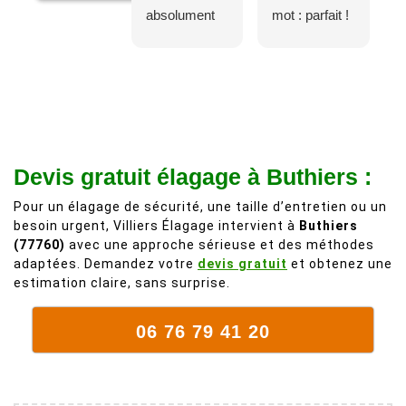
absolument
mot : parfait !
adorable, je
Il s'agissait
recommande
d'une taille
à 200%.
légère d'un
Vraiment des
noyer de plus
personnes
de 50 ans, qui
comme on en
débordait trop
fait plus!
chez les
Devis gratuit élagage à Buthiers :
voisins et
Pour un élagage de sécurité, une taille d’entretien ou un
plein de bois
besoin urgent, Villiers Élagage intervient à
Buthiers
mort. C'est
(77760)
avec une approche sérieuse et des méthodes
délicat parce
adaptées. Demandez votre
devis gratuit
et obtenez une
que c'est un
estimation claire, sans surprise.
arbre qui
supporte mal
06 76 79 41 20
la taille. Ils ont
fait un travail
remarquable,