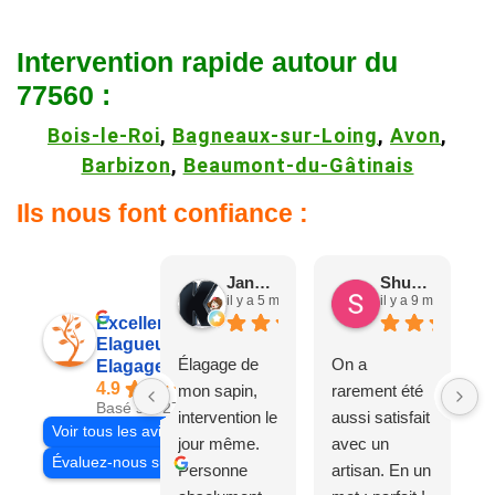
Intervention rapide autour du
77560 :
Bois-le-Roi
,
Bagneaux-sur-Loing
,
Avon
,
Barbizon
,
Beaumont-du-Gâtinais
Ils nous font confiance :
Jane D.
Shuang & Jean K.
il y a 5 mois
il y a 9 mois
Excellent
Elagueur 77
Élagage de
On a
Elagage Villiers
4.9
mon sapin,
rarement été
Basé sur 27 avis
intervention le
aussi satisfait
Voir tous les avis
jour même.
avec un
Évaluez-nous sur
Personne
artisan. En un