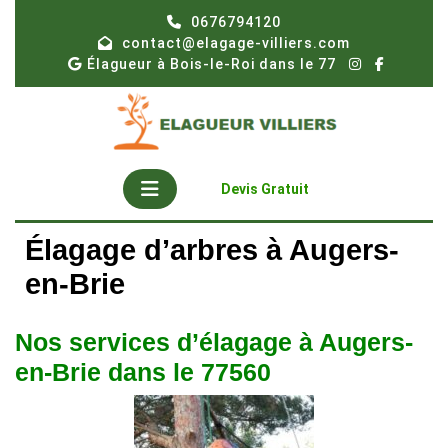
Skip
0676794120
to
contact@elagage-villiers.com
content
Élagueur à Bois-le-Roi dans le 77
Open
Get
Devis Gratuit
A
Button
Quote
Élagage d’arbres à Augers-
en-Brie
Nos services d’élagage à Augers-
en-Brie dans le 77560