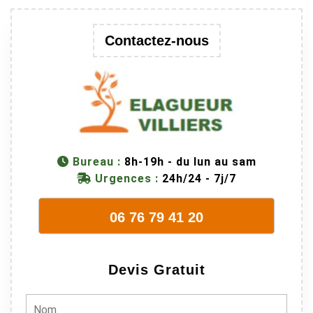
au passage
une branche
Contactez-nous
trop lourde et
donc
dangereuse.
M Villiers et
son équipes
connaissent
très bien leur
métier, c'est
Bureau :
8h-19h - du lun au sam
juste une
Urgences :
24h/24 - 7j/7
évidence. Et
en plus ils
06 76 79 41 20
sont vraiment
sympathique.
Bref, nous
Devis Gratuit
recommando
ns à 100% !