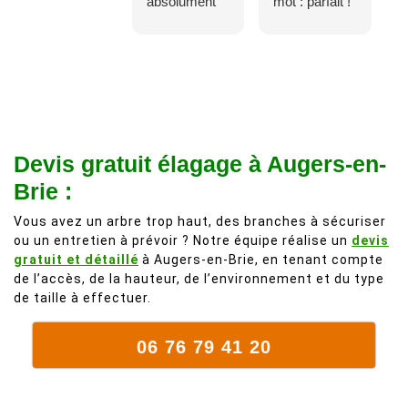
absolument
mot : parfait !
adorable, je
Il s'agissait
recommande
d'une taille
à 200%.
légère d'un
Vraiment des
noyer de plus
personnes
de 50 ans, qui
comme on en
débordait trop
fait plus!
chez les
Devis gratuit élagage à Augers-en-
voisins et
Brie :
plein de bois
mort. C'est
Vous avez un arbre trop haut, des branches à sécuriser
ou un entretien à prévoir ? Notre équipe réalise un
devis
délicat parce
gratuit et détaillé
à Augers-en-Brie, en tenant compte
que c'est un
de l’accès, de la hauteur, de l’environnement et du type
arbre qui
de taille à effectuer.
supporte mal
la taille. Ils ont
06 76 79 41 20
fait un travail
remarquable,
en identifiant