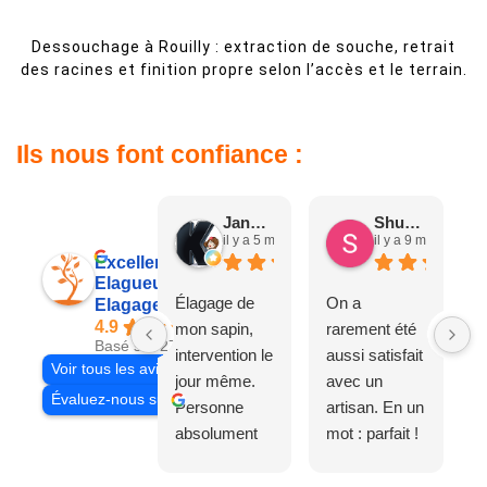
Dessouchage à Rouilly : extraction de souche, retrait
des racines et finition propre selon l’accès et le terrain.
Ils nous font confiance :
Jane D.
Shuang & Jean K.
il y a 5 mois
il y a 9 mois
Excellent
Elagueur 77
Élagage de
On a
Elagage Villiers
4.9
mon sapin,
rarement été
Basé sur 27 avis
intervention le
aussi satisfait
Voir tous les avis
jour même.
avec un
Évaluez-nous sur
Personne
artisan. En un
absolument
mot : parfait !
adorable, je
Il s'agissait
recommande
d'une taille