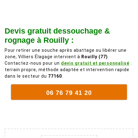
à 200%.
légère d'un
Vraiment des
noyer de plus
personnes
de 50 ans, qui
Devis gratuit dessouchage &
comme on en
débordait trop
fait plus!
chez les
rognage à Rouilly :
voisins et
Pour retirer une souche après abattage ou libérer une
plein de bois
zone, Villiers Élagage intervient à
Rouilly (77)
.
mort. C'est
Contactez-nous pour un
devis gratuit et personnalisé
:
délicat parce
terrain propre, méthode adaptée et intervention rapide
que c'est un
dans le secteur du
77160
.
arbre qui
supporte mal
06 76 79 41 20
la taille. Ils ont
fait un travail
remarquable,
en identifiant
au passage
une branche