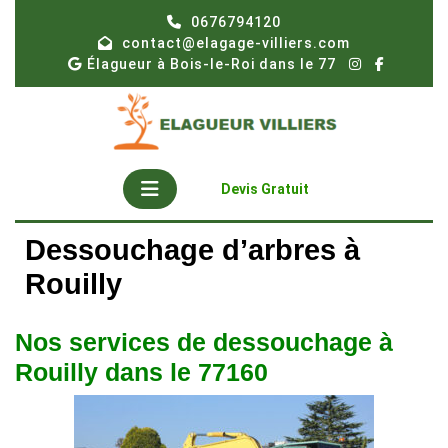
Skip
0676794120
to
contact@elagage-villiers.com
content
Élagueur à Bois-le-Roi dans le 77
Open
Get
Devis Gratuit
A
Button
Quote
Dessouchage d’arbres à
Rouilly
Nos services de dessouchage à
Rouilly dans le 77160