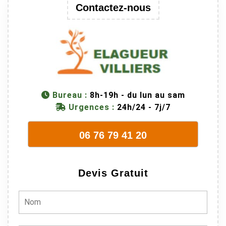
trop lourde et
Contactez-nous
donc
dangereuse.
M Villiers et
son équipes
connaissent
très bien leur
métier, c'est
Bureau :
8h-19h - du lun au sam
juste une
Urgences :
24h/24 - 7j/7
évidence. Et
en plus ils
06 76 79 41 20
sont vraiment
sympathique.
Bref, nous
Devis Gratuit
recommando
ns à 100% !