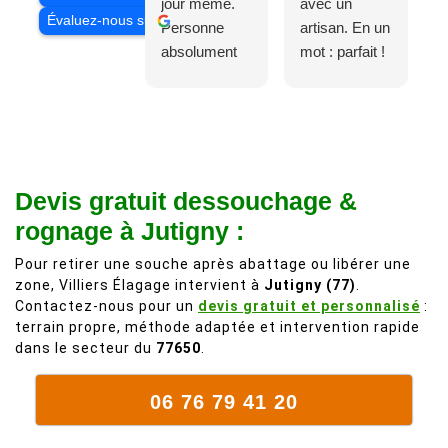
jour même.
avec un
Évaluez-nous sur
Personne
artisan. En un
absolument
mot : parfait !
adorable, je
Il s'agissait
recommande
d'une taille
à 200%.
légère d'un
Vraiment des
noyer de plus
personnes
de 50 ans, qui
Devis gratuit dessouchage &
comme on en
débordait trop
fait plus!
chez les
rognage à Jutigny :
voisins et
Pour retirer une souche après abattage ou libérer une
plein de bois
zone, Villiers Élagage intervient à
Jutigny (77)
.
mort. C'est
Contactez-nous pour un
devis gratuit et personnalisé
:
délicat parce
terrain propre, méthode adaptée et intervention rapide
que c'est un
dans le secteur du
77650
.
arbre qui
supporte mal
06 76 79 41 20
la taille. Ils ont
fait un travail