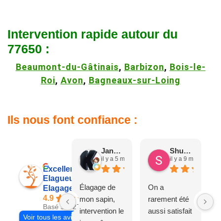
Intervention rapide autour du
77650 :
Beaumont-du-Gâtinais
,
Barbizon
,
Bois-le-
Roi
,
Avon
,
Bagneaux-sur-Loing
Ils nous font confiance :
Jane D.
Shuang & Jean K.
il y a 5 mois
il y a 9 mois
Excellent
Elagueur 77
Élagage de
On a
Elagage Villiers
4.9
mon sapin,
rarement été
Basé sur 27 avis
intervention le
aussi satisfait
Voir tous les avis