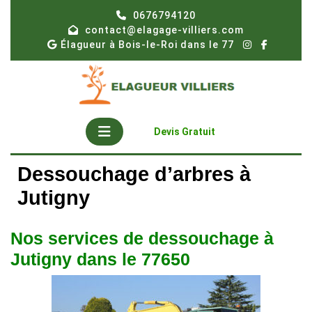
Skip
0676794120
to
contact@elagage-villiers.com
content
Élagueur à Bois-le-Roi dans le 77
Open
Get
Devis Gratuit
A
Button
Quote
Dessouchage d’arbres à
Jutigny
Nos services de dessouchage à
Jutigny dans le 77650