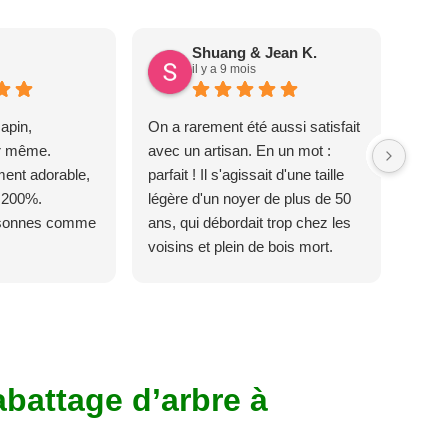
Shuang & Jean K.
il y a 9 mois
apin,
On a rarement été aussi satisfait
ur même.
avec un artisan. En un mot :
ent adorable,
parfait ! Il s'agissait d'une taille
 200%.
légère d'un noyer de plus de 50
rsonnes comme
ans, qui débordait trop chez les
voisins et plein de bois mort.
C'est délicat parce que c'est un
arbre qui supporte mal la taille. Ils
ont fait un travail remarquable, en
identifiant au passage une
branche trop lourde et donc
abattage d’arbre à
dangereuse. M Villiers et son
équipes connaissent très bien
leur métier, c'est juste une