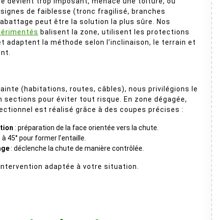
e devient trop imposant, menace une toiture, ou
signes de faiblesse (tronc fragilisé, branches
’abattage peut être la solution la plus sûre. Nos
périmentés
balisent la zone, utilisent les protections
t adaptent la méthode selon l’inclinaison, le terrain et
nt.
inte (habitations, routes, câbles), nous privilégions le
sections pour éviter tout risque. En zone dégagée,
rectionnel est réalisé grâce à des coupes précises :
tion
: préparation de la face orientée vers la chute.
: à 45° pour former l’entaille.
age
: déclenche la chute de manière contrôlée.
 intervention adaptée à votre situation.