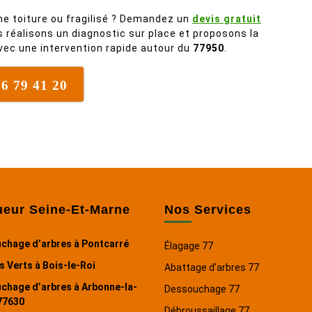
évidence. Et en plus ils sont
ne toiture ou fragilisé ? Demandez un
devis gratuit
vraiment sympathique. Bref,
s réalisons un diagnostic sur place et proposons la
nous recommandons à 100% !
vec une intervention rapide autour du
77950
.
76 79 41 20
ueur Seine-Et-Marne
Nos Services
chage d’arbres à Pontcarré
Élagage 77
 Verts à Bois-le-Roi
Abattage d’arbres 77
chage d’arbres à Arbonne-la-
Dessouchage 77
77630
Débroussaillage 77