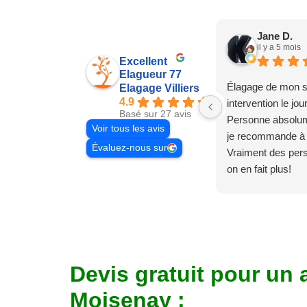
Jane D.
il y a 5 mois
Excellent
Elagueur 77
Élagage de mon s
Elagage Villiers
4.9
intervention le jo
Basé sur 27 avis
Personne absolum
Voir tous les avis
je recommande à
Évaluez-nous sur
Vraiment des pe
on en fait plus!
Devis gratuit pour un 
Moisenay :