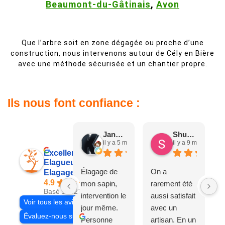
Beaumont-du-Gâtinais
,
Avon
Que l’arbre soit en zone dégagée ou proche d’une
construction, nous intervenons autour de Cély en Bière
avec une méthode sécurisée et un chantier propre.
Ils nous font confiance :
Jane D.
Shuang & Jean K.
il y a 5 mois
il y a 9 mois
Excellent
Elagueur 77
Élagage de
On a
Elagage Villiers
4.9
mon sapin,
rarement été
Basé sur 27 avis
intervention le
aussi satisfait
Voir tous les avis
jour même.
avec un
Évaluez-nous sur
Personne
artisan. En un