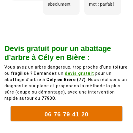
absolument
mot : parfait !
adorable, je
Il s'agissait
recommande
d'une taille
à 200%.
légère d'un
Vraiment des
noyer de plus
personnes
de 50 ans, qui
Devis gratuit pour un abattage
comme on en
débordait trop
fait plus!
chez les
d’arbre à Cély en Bière :
voisins et
Vous avez un arbre dangereux, trop proche d’une toiture
plein de bois
ou fragilisé ? Demandez un
devis gratuit
pour un
mort. C'est
abattage d’arbre à
Cély en Bière (77)
. Nous réalisons un
délicat parce
diagnostic sur place et proposons la méthode la plus
que c'est un
sûre (coupe ou démontage), avec une intervention
arbre qui
rapide autour du
77930
.
supporte mal
la taille. Ils ont
06 76 79 41 20
fait un travail
remarquable,
en identifiant