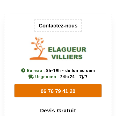
au passage
une branche
trop lourde et
donc
Contactez-nous
dangereuse.
M Villiers et
son équipes
connaissent
très bien leur
métier, c'est
juste une
Bureau :
8h-19h - du lun au sam
évidence. Et
Urgences :
24h/24 - 7j/7
en plus ils
sont vraiment
06 76 79 41 20
sympathique.
Bref, nous
recommando
Devis Gratuit
ns à 100% !