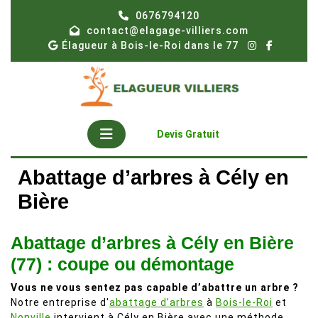
Skip
0676794120
to
contact@elagage-villiers.com
content
Élagueur à Bois-le-Roi dans le 77
Open
Get
Devis Gratuit
A
Button
Quote
Abattage d’arbres à Cély en
Bière
Abattage d’arbres à Cély en Bière
(77) : coupe ou démontage
Vous ne vous sentez pas capable d’abattre un arbre ?
Notre entreprise d'
abattage d’arbres
à
Bois-le-Roi
et
Nonville
intervient à Cély en Bière avec une méthode