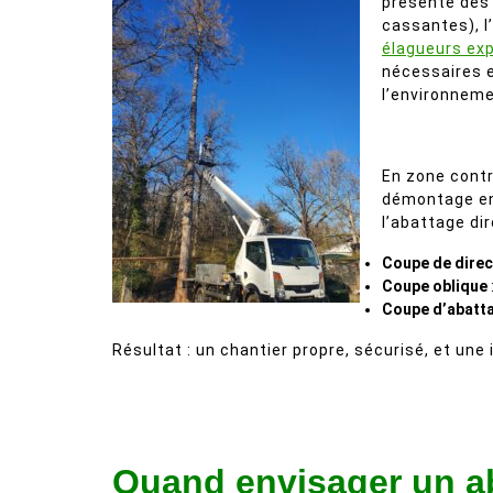
présente des 
cassantes), l
élagueurs ex
nécessaires e
l’environneme
En zone contra
démontage en 
l’abattage di
Coupe de direc
Coupe oblique
Coupe d’abatt
Résultat : un chantier propre, sécurisé, et une
Quand envisager un ab