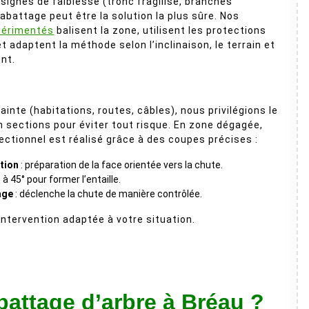
signes de faiblesse (tronc fragilisé, branches
’abattage peut être la solution la plus sûre. Nos
périmentés
balisent la zone, utilisent les protections
t adaptent la méthode selon l’inclinaison, le terrain et
nt.
inte (habitations, routes, câbles), nous privilégions le
sections pour éviter tout risque. En zone dégagée,
rectionnel est réalisé grâce à des coupes précises :
tion
: préparation de la face orientée vers la chute.
: à 45° pour former l’entaille.
age
: déclenche la chute de manière contrôlée.
 intervention adaptée à votre situation.
attage d’arbre à Bréau ?