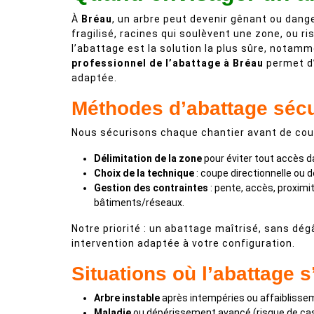
À
Bréau
, un arbre peut devenir gênant ou dang
fragilisé, racines qui soulèvent une zone, ou r
l’abattage est la solution la plus sûre, notammen
professionnel de l’abattage à Bréau
permet d’
adaptée.
Méthodes d’abattage séc
Nous sécurisons chaque chantier avant de cou
Délimitation de la zone
pour éviter tout accès d
Choix de la technique
: coupe directionnelle ou
Gestion des contraintes
: pente, accès, proximi
bâtiments/réseaux.
Notre priorité : un abattage maîtrisé, sans dég
intervention adaptée à votre configuration.
Situations où l’abattage 
Arbre instable
après intempéries ou affaiblissem
Maladie
ou dépérissement avancé (risque de ca