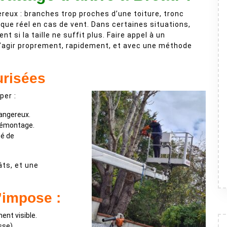
ereux : branches trop proches d’une toiture, tronc
isque réel en cas de vent. Dans certaines situations,
t si la taille ne suffit plus. Faire appel à un
agir proprement, rapidement, et avec une méthode
urisées
per :
angereux.
 démontage.
té de
âts, et une
s’impose :
ent visible.
sse).