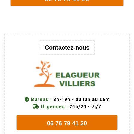
fait un travail
remarquable,
en identifiant
au passage
une branche
trop lourde et
donc
Contactez-nous
dangereuse.
M Villiers et
son équipes
connaissent
très bien leur
métier, c'est
juste une
Bureau :
8h-19h - du lun au sam
évidence. Et
Urgences :
24h/24 - 7j/7
en plus ils
sont vraiment
06 76 79 41 20
sympathique.
Bref, nous