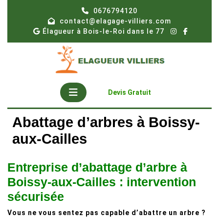
Skip
0676794120
to
contact@elagage-villiers.com
content
Élagueur à Bois-le-Roi dans le 77
Open
Get
Devis Gratuit
A
Button
Quote
Abattage d’arbres à Boissy-
aux-Cailles
Entreprise d’abattage d’arbre à
Boissy-aux-Cailles : intervention
sécurisée
Vous ne vous sentez pas capable d’abattre un arbre ?