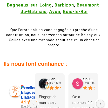
Bagneaux-sur-Loing
,
Barbizon
,
Beaumont-
du-Gâtinais
,
Avon
,
Bois-le-Roi
Que l’arbre soit en zone dégagée ou proche d’une
construction, nous intervenons autour de Boissy-aux-
Cailles avec une méthode sécurisée et un chantier
propre.
Ils nous font confiance :
Jane D.
Shuang & Jean K.
il y a 5 mois
il y a 9 mois
Excellent
Elagueur 77
Élagage de
On a
Elagage Villiers
4.9
mon sapin,
rarement été
Basé sur 27 avis