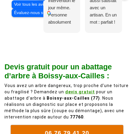
intervention le
aussi satisfait
Voir tous les avis
jour même.
avec un
Évaluez-nous sur
Personne
artisan. En un
absolument
mot : parfait !
adorable, je
Il s'agissait
recommande
d'une taille
à 200%.
légère d'un
Vraiment des
noyer de plus
personnes
de 50 ans, qui
Devis gratuit pour un abattage
comme on en
débordait trop
fait plus!
chez les
d’arbre à Boissy-aux-Cailles :
voisins et
Vous avez un arbre dangereux, trop proche d’une toiture
plein de bois
ou fragilisé ? Demandez un
devis gratuit
pour un
mort. C'est
abattage d’arbre à
Boissy-aux-Cailles (77)
. Nous
délicat parce
réalisons un diagnostic sur place et proposons la
que c'est un
méthode la plus sûre (coupe ou démontage), avec une
arbre qui
intervention rapide autour du
77760
.
supporte mal
la taille. Ils ont
06 76 79 41 20