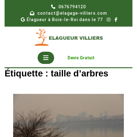
Skip
0676794120
to
contact@elagage-villiers.com
content
Élagueur à Bois-le-Roi dans le 77
Open
Get
Devis Gratuit
A
Button
Quote
Étiquette :
taille d’arbres