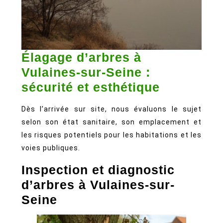
Élagage d’arbres à
Vulaines-sur-Seine :
Élagage
sécurité et esthétique
d’arbres
Dès l’arrivée sur site, nous évaluons le sujet
à
selon son état sanitaire, son emplacement et
Vulaines-
les risques potentiels pour les habitations et les
sur-
voies publiques.
Seine
Inspection et diagnostic
:
d’arbres à Vulaines-sur-
sécurité
Seine
et
esthétiqu