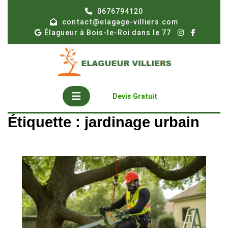
Skip
0676794120
to
contact@elagage-villiers.com
content
Élagueur à Bois-le-Roi dans le 77
Open
Get
Devis Gratuit
A
Button
Quote
Étiquette :
jardinage urbain