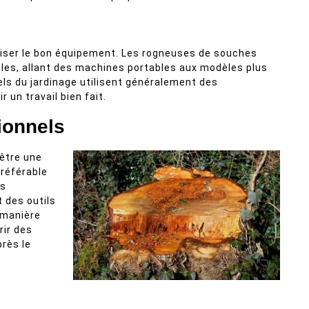
tiliser le bon équipement. Les rogneuses de souches
èles, allant des machines portables aux modèles plus
ls du jardinage utilisent généralement des
 un travail bien fait.
ionnels
être une
préférable
ls
 des outils
 manière
rir des
près le