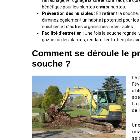
l’arrachage, le rognage laisse le sol intact, ce qui
bénéfique pour les plantes environnantes.
Prévention des nuisibles :
En retirant la souche,
éliminez également un habitat potentiel pour les
nuisibles et d’autres organismes indésirables.
Facilité d’entretien :
Une fois la souche rognée, v
gazon ou des plantes, rendant l’entretien plus si
Comment se déroule le p
souche ?
Le 
l’é
uti
spé
La 
de 
Une
rés
sel