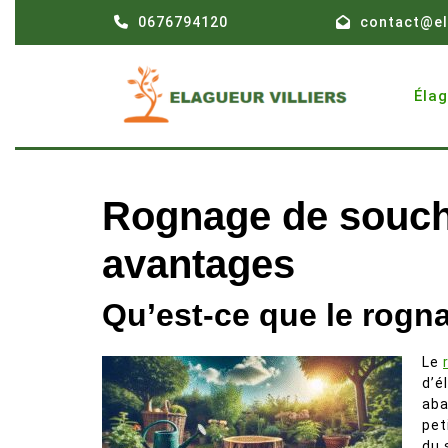
Skip
0676794120
contact@el
to
content
Éla
Rognage de souch
avantages
Qu’est-ce que le rogn
Le
d’é
aba
pet
du 