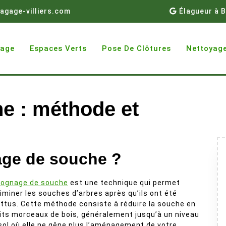
agage-villiers.com
Élagueur à B
gage
Espaces Verts
Pose De Clôtures
Nettoyage
e : méthode et
age de souche ?
rognage de souche
est une technique qui permet
liminer les souches d’arbres après qu’ils ont été
ttus. Cette méthode consiste à réduire la souche en
its morceaux de bois, généralement jusqu’à un niveau
sol où elle ne gêne plus l’aménagement de votre