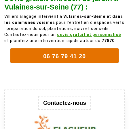
fait plus!
chez les
Vulaines-sur-Seine (77) :
voisins et
Villiers Élagage intervient à
Vulaines-sur-Seine et dans
plein de bois
les communes voisines
pour l’entretien d’espaces verts
mort. C'est
: préparation du sol, plantations, suivi et conseils.
délicat parce
Contactez-nous pour un
devis gratuit et personnalisé
que c'est un
et planifiez une intervention rapide autour du
77870
.
arbre qui
supporte mal
06 76 79 41 20
la taille. Ils ont
fait un travail
remarquable,
en identifiant
au passage
une branche
trop lourde et
Contactez-nous
donc
dangereuse.
M Villiers et
son équipes