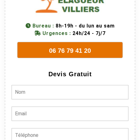
connaissent
très bien leur
métier, c'est
Bureau :
8h-19h - du lun au sam
juste une
Urgences :
24h/24 - 7j/7
évidence. Et
en plus ils
06 76 79 41 20
sont vraiment
sympathique.
Bref, nous
Devis Gratuit
recommando
ns à 100% !