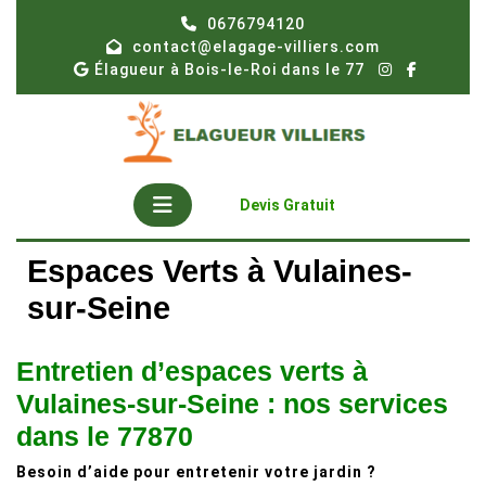
Skip
0676794120
to
contact@elagage-villiers.com
content
Élagueur à Bois-le-Roi dans le 77
Open
Get
Devis Gratuit
A
Button
Quote
Espaces Verts à Vulaines-
sur-Seine
Entretien d’espaces verts à
Vulaines-sur-Seine : nos services
dans le 77870
Besoin d’aide pour entretenir votre jardin ?