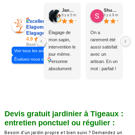
Jane D.
Shuang & Jean K.
il y a 5 mois
il y a 9 mois
Excellent
Elagueur 77
Élagage de
On a
Elagage Villiers
4.9
mon sapin,
rarement été
Basé sur 27 avis
intervention le
aussi satisfait
Voir tous les avis
jour même.
avec un
Évaluez-nous sur
Personne
artisan. En un
absolument
mot : parfait !
adorable, je
Il s'agissait
recommande
d'une taille
à 200%.
légère d'un
Vraiment des
noyer de plus
personnes
de 50 ans, qui
Devis gratuit jardinier à Tigeaux :
comme on en
débordait trop
fait plus!
chez les
entretien ponctuel ou régulier :
voisins et
Besoin d’un jardin propre et bien suivi ? Demandez un
plein de bois