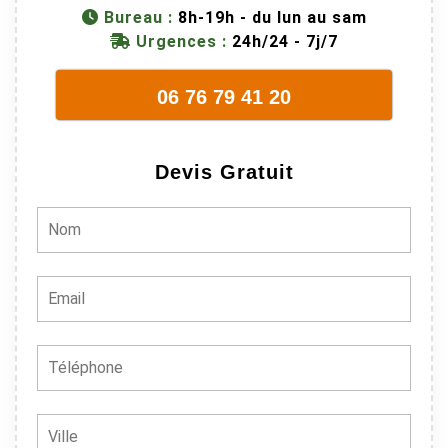
métier, c'est
Bureau :
8h-19h - du lun au sam
juste une
Urgences :
24h/24 - 7j/7
évidence. Et
en plus ils
06 76 79 41 20
sont vraiment
sympathique.
Bref, nous
Devis Gratuit
recommando
ns à 100% !