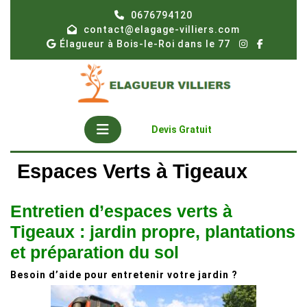
Skip
0676794120
to
contact@elagage-villiers.com
content
Élagueur à Bois-le-Roi dans le 77
Open
Get
Devis Gratuit
A
Button
Quote
Espaces Verts à Tigeaux
Entretien d’espaces verts à
Tigeaux : jardin propre, plantations
et préparation du sol
Besoin d’aide pour entretenir votre jardin ?