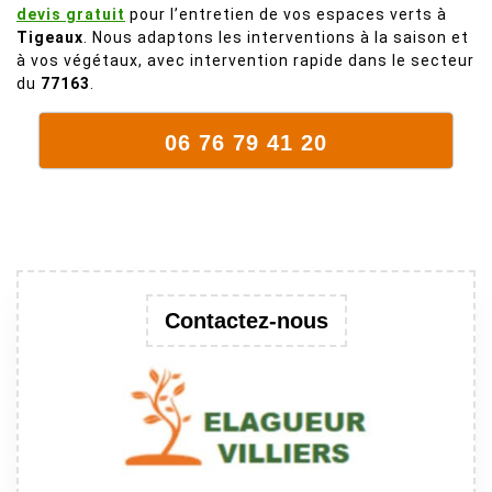
devis gratuit
pour l’entretien de vos espaces verts à
mort. C'est
Tigeaux
. Nous adaptons les interventions à la saison et
délicat parce
à vos végétaux, avec intervention rapide dans le secteur
que c'est un
du
77163
.
arbre qui
supporte mal
06 76 79 41 20
la taille. Ils ont
fait un travail
remarquable,
en identifiant
au passage
une branche
trop lourde et
Contactez-nous
donc
dangereuse.
M Villiers et
son équipes
connaissent
très bien leur