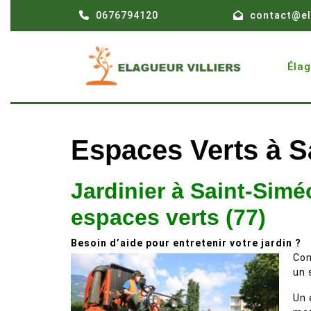
Skip
0676794120
contact@el
to
content
Éla
Espaces Verts à S
Jardinier à Saint-Siméo
espaces verts (77)
Besoin d’aide pour entretenir votre jardin ?
Con
un 
Un 