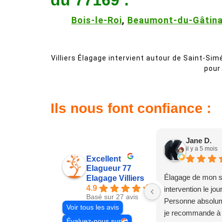
du 77169 :
Bois-le-Roi
,
Beaumont-du-Gâtina
Villiers Élagage intervient autour de Saint-Simé
pour 
Ils nous font confiance :
Jane D.
il y a 5 mois
Excellent
Elagueur 77
Élagage de mon s
Elagage Villiers
4.9
intervention le jo
Basé sur 27 avis
Personne absolum
Voir tous les avis
je recommande à
Évaluez-nous sur