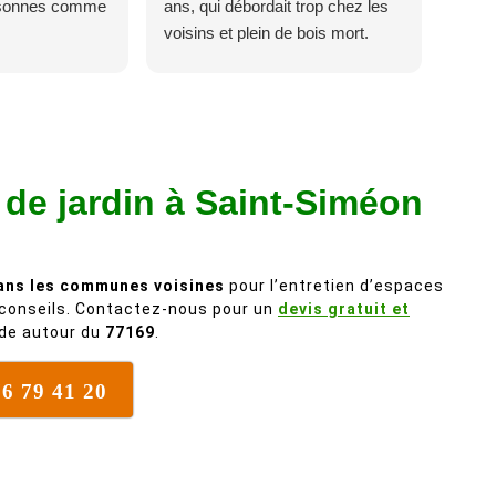
rsonnes comme
ans, qui débordait trop chez les
voisins et plein de bois mort.
C'est délicat parce que c'est un
arbre qui supporte mal la taille. Ils
ont fait un travail remarquable, en
identifiant au passage une
branche trop lourde et donc
n de jardin à Saint-Siméon
dangereuse. M Villiers et son
équipes connaissent très bien
leur métier, c'est juste une
évidence. Et en plus ils sont
ans les communes voisines
pour l’entretien d’espaces
vraiment sympathique. Bref,
et conseils. Contactez-nous pour un
devis gratuit et
nous recommandons à 100% !
ide autour du
77169
.
76 79 41 20