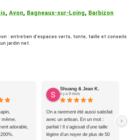
is
,
Avon
,
Bagneaux-sur-Loing
,
Barbizon
on : entretien d’espaces verts, tonte, taille et conseils
un jardin net.
Shuang & Jean K.
il y a 9 mois
apin,
On a rarement été aussi satisfait
ur même.
avec un artisan. En un mot :
ent adorable,
parfait ! Il s'agissait d'une taille
 200%.
légère d'un noyer de plus de 50