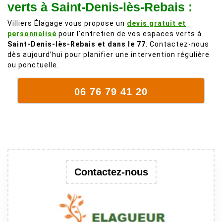
fait plus!
chez les
verts à Saint-Denis-lès-Rebais :
voisins et
Villiers Élagage vous propose un
devis gratuit et
plein de bois
personnalisé
pour l’entretien de vos espaces verts à
mort. C'est
Saint-Denis-lès-Rebais et dans le 77
. Contactez-nous
délicat parce
dès aujourd’hui pour planifier une intervention régulière
que c'est un
ou ponctuelle.
arbre qui
supporte mal
06 76 79 41 20
la taille. Ils ont
fait un travail
remarquable,
en identifiant
au passage
une branche
trop lourde et
Contactez-nous
donc
dangereuse.
M Villiers et
son équipes