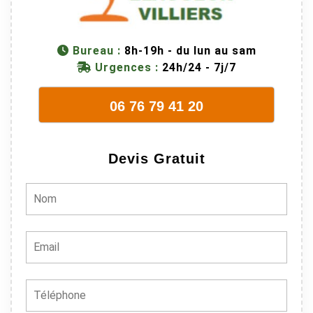
connaissent
très bien leur
métier, c'est
Bureau :
8h-19h - du lun au sam
juste une
Urgences :
24h/24 - 7j/7
évidence. Et
en plus ils
06 76 79 41 20
sont vraiment
sympathique.
Bref, nous
Devis Gratuit
recommando
ns à 100% !