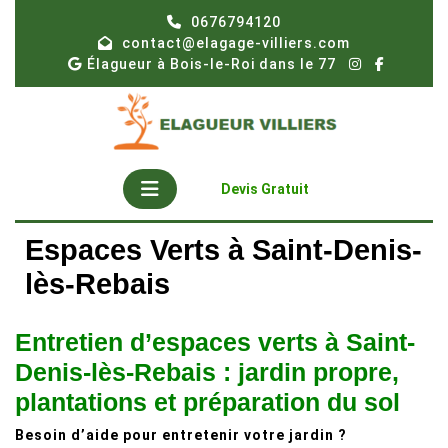
Skip
0676794120
to
contact@elagage-villiers.com
content
Élagueur à Bois-le-Roi dans le 77
Open
Get
Devis Gratuit
A
Button
Quote
Espaces Verts à Saint-Denis-
lès-Rebais
Entretien d’espaces verts à Saint-
Denis-lès-Rebais : jardin propre,
plantations et préparation du sol
Besoin d’aide pour entretenir votre jardin ?