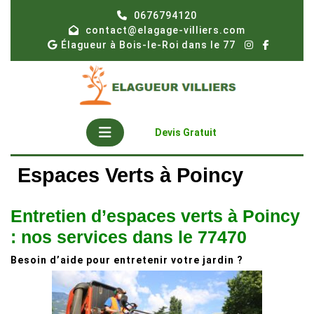
Skip
0676794120
to
contact@elagage-villiers.com
content
Élagueur à Bois-le-Roi dans le 77
Open
Get
Devis Gratuit
A
Button
Quote
Espaces Verts à Poincy
Entretien d’espaces verts à Poincy
: nos services dans le 77470
Besoin d’aide pour entretenir votre jardin ?