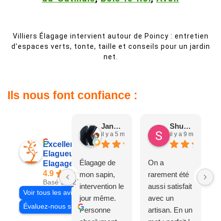
Villiers Élagage intervient autour de Poincy : entretien
d’espaces verts, tonte, taille et conseils pour un jardin
net.
Ils nous font confiance :
Jane D.
Shuang & Jean K.
il y a 5 mois
il y a 9 mois
Excellent
Elagueur 77
Élagage de
On a
Elagage Villiers
4.9
mon sapin,
rarement été
Basé sur 27 avis
intervention le
aussi satisfait
Voir tous les avis
jour même.
avec un
Évaluez-nous sur
Personne
artisan. En un