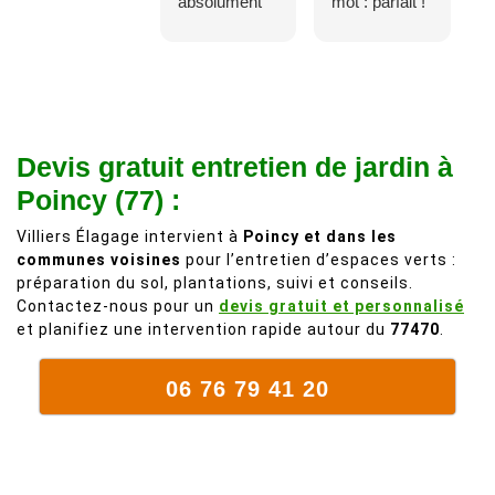
absolument
mot : parfait !
adorable, je
Il s'agissait
recommande
d'une taille
à 200%.
légère d'un
Vraiment des
noyer de plus
personnes
de 50 ans, qui
Devis gratuit entretien de jardin à
comme on en
débordait trop
fait plus!
chez les
Poincy (77) :
voisins et
Villiers Élagage intervient à
Poincy et dans les
plein de bois
communes voisines
pour l’entretien d’espaces verts :
mort. C'est
préparation du sol, plantations, suivi et conseils.
délicat parce
Contactez-nous pour un
devis gratuit et personnalisé
que c'est un
et planifiez une intervention rapide autour du
77470
.
arbre qui
supporte mal
06 76 79 41 20
la taille. Ils ont
fait un travail
remarquable,
en identifiant