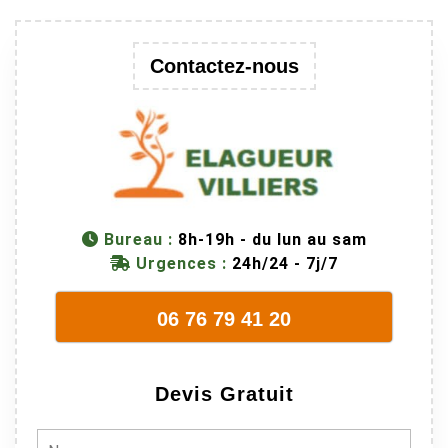
au passage
une branche
trop lourde et
Contactez-nous
donc
dangereuse.
M Villiers et
son équipes
connaissent
très bien leur
métier, c'est
Bureau :
8h-19h - du lun au sam
juste une
Urgences :
24h/24 - 7j/7
évidence. Et
en plus ils
06 76 79 41 20
sont vraiment
sympathique.
Bref, nous
Devis Gratuit
recommando
ns à 100% !