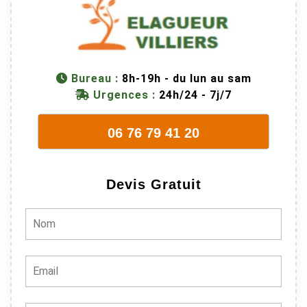
M Villiers et
son équipes
connaissent
très bien leur
métier, c'est
Bureau :
8h-19h - du lun au sam
juste une
Urgences :
24h/24 - 7j/7
évidence. Et
en plus ils
06 76 79 41 20
sont vraiment
sympathique.
Bref, nous
Devis Gratuit
recommando
ns à 100% !