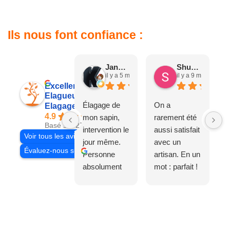
Ils nous font confiance :
Jane D.
Shuang & Jean K.
il y a 5 mois
il y a 9 mois
Excellent
Elagueur 77
Élagage de
On a
Elagage Villiers
4.9
mon sapin,
rarement été
Basé sur 27 avis
intervention le
aussi satisfait
Voir tous les avis
jour même.
avec un
Évaluez-nous sur
Personne
artisan. En un
absolument
mot : parfait !
adorable, je
Il s'agissait
recommande
d'une taille
à 200%.
légère d'un
Vraiment des
noyer de plus
personnes
de 50 ans, qui