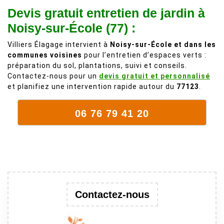
Devis gratuit entretien de jardin à
comme on en
débordait trop
fait plus!
chez les
Noisy-sur-École (77) :
voisins et
Villiers Élagage intervient à
Noisy-sur-École et dans les
plein de bois
communes voisines
pour l’entretien d’espaces verts :
mort. C'est
préparation du sol, plantations, suivi et conseils.
délicat parce
Contactez-nous pour un
devis gratuit et personnalisé
que c'est un
et planifiez une intervention rapide autour du
77123
.
arbre qui
supporte mal
06 76 79 41 20
la taille. Ils ont
fait un travail
remarquable,
en identifiant
au passage
une branche
trop lourde et
Contactez-nous
donc
dangereuse.