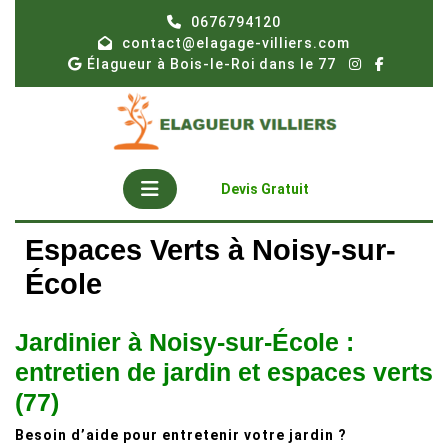
Skip
0676794120
to
contact@elagage-villiers.com
content
Élagueur à Bois-le-Roi dans le 77
Open
Get
Devis Gratuit
A
Button
Quote
Espaces Verts à Noisy-sur-
École
Jardinier à Noisy-sur-École :
entretien de jardin et espaces verts
(77)
Besoin d’aide pour entretenir votre jardin ?