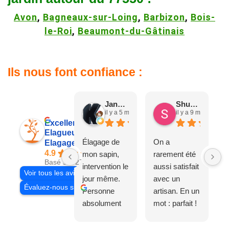
Avon
,
Bagneaux-sur-Loing
,
Barbizon
,
Bois-
le-Roi
,
Beaumont-du-Gâtinais
Ils nous font confiance :
Jane D.
Shuang & Jean K.
il y a 5 mois
il y a 9 mois
Excellent
Elagueur 77
Élagage de
On a
Elagage Villiers
4.9
mon sapin,
rarement été
Basé sur 27 avis
intervention le
aussi satisfait
Voir tous les avis
jour même.
avec un
Évaluez-nous sur
Personne
artisan. En un
absolument
mot : parfait !
adorable, je
Il s'agissait
recommande
d'une taille