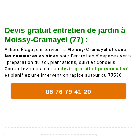
à 200%.
légère d'un
Vraiment des
noyer de plus
personnes
de 50 ans, qui
Devis gratuit entretien de jardin à
comme on en
débordait trop
fait plus!
chez les
Moissy-Cramayel (77) :
voisins et
Villiers Élagage intervient à
Moissy-Cramayel et dans
plein de bois
les communes voisines
pour l’entretien d’espaces verts
mort. C'est
: préparation du sol, plantations, suivi et conseils.
délicat parce
Contactez-nous pour un
devis gratuit et personnalisé
que c'est un
et planifiez une intervention rapide autour du
77550
.
arbre qui
supporte mal
06 76 79 41 20
la taille. Ils ont
fait un travail
remarquable,
en identifiant
au passage
une branche