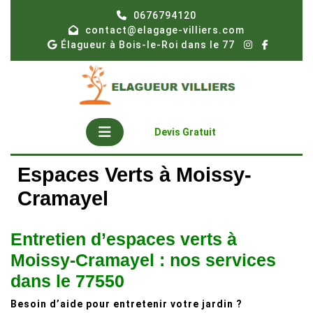
Skip
0676794120
to
contact@elagage-villiers.com
content
Élagueur à Bois-le-Roi dans le 77
Open
Get
Devis Gratuit
A
Button
Quote
Espaces Verts à Moissy-
Cramayel
Entretien d’espaces verts à
Moissy-Cramayel : nos services
dans le 77550
Besoin d’aide pour entretenir votre jardin ?