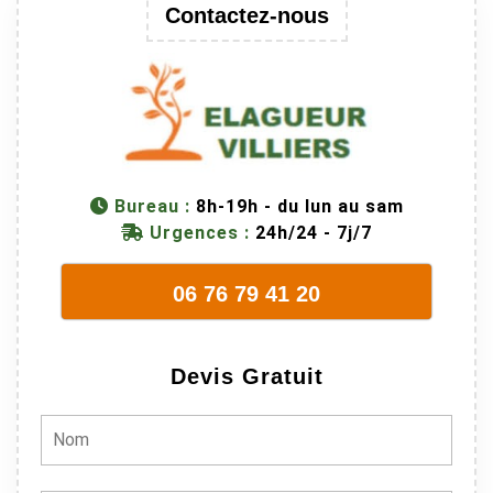
trop lourde et
Contactez-nous
donc
dangereuse.
M Villiers et
son équipes
connaissent
très bien leur
métier, c'est
Bureau :
8h-19h - du lun au sam
juste une
Urgences :
24h/24 - 7j/7
évidence. Et
en plus ils
06 76 79 41 20
sont vraiment
sympathique.
Bref, nous
Devis Gratuit
recommando
ns à 100% !