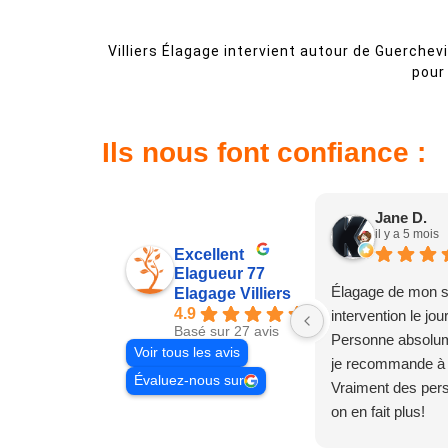
Villiers Élagage intervient autour de Guerchevil
pour 
Ils nous font confiance :
Jane D.
il y a 5 mois
Excellent
Elagueur 77
Élagage de mon s
Elagage Villiers
4.9
intervention le jo
Basé sur 27 avis
Personne absolum
Voir tous les avis
je recommande à
Évaluez-nous sur
Vraiment des pe
on en fait plus!