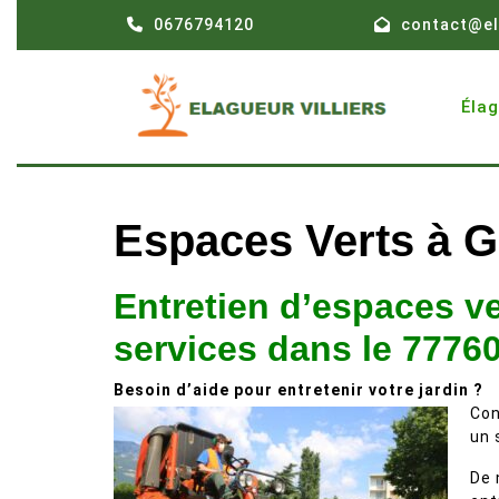
Skip
0676794120
contact@el
to
content
Éla
Espaces Verts à G
Entretien d’espaces ve
services dans le 7776
Besoin d’aide pour entretenir votre jardin ?
Con
un 
De 