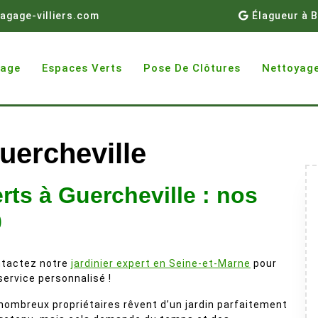
agage-villiers.com
Élagueur à B
gage
Espaces Verts
Pose De Clôtures
Nettoyage
uercheville
rts à Guercheville : nos
0
tactez notre
jardinier expert en Seine-et-Marne
pour
service personnalisé !
nombreux propriétaires rêvent d’un jardin parfaitement