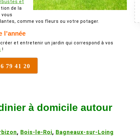
arbustes et
stion de la
r vous
lantes, comme vos fleurs ou votre potager.
e l’année
 créer et entretenir un jardin qui correspond à vos
s
!
76 79 41 20
dinier à domicile autour
rbizon
,
Bois-le-Roi
,
Bagneaux-sur-Loing