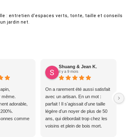
le : entretien d’espaces verts, tonte, taille et conseils
un jardin net.
Shuang & Jean K.
il y a 9 mois
apin,
On a rarement été aussi satisfait
ur même.
avec un artisan. En un mot :
ent adorable,
parfait ! Il s'agissait d'une taille
 200%.
légère d'un noyer de plus de 50
rsonnes comme
ans, qui débordait trop chez les
voisins et plein de bois mort.
C'est délicat parce que c'est un