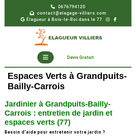
Skip
0676794120
to
contact@elagage-villiers.com
content
Élagueur à Bois-le-Roi dans le 77
Open
Get
Devis Gratuit
A
Button
Quote
Espaces Verts à Grandpuits-
Bailly-Carrois
Jardinier à Grandpuits-Bailly-
Carrois : entretien de jardin et
espaces verts (77)
Besoin d’aide pour entretenir votre jardin ?