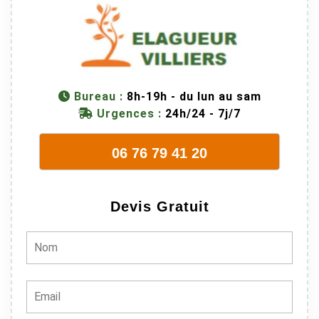
M Villiers et
son équipes
connaissent
très bien leur
métier, c'est
juste une
Bureau :
8h-19h - du lun au sam
évidence. Et
Urgences :
24h/24 - 7j/7
en plus ils
sont vraiment
06 76 79 41 20
sympathique.
Bref, nous
recommando
Devis Gratuit
ns à 100% !