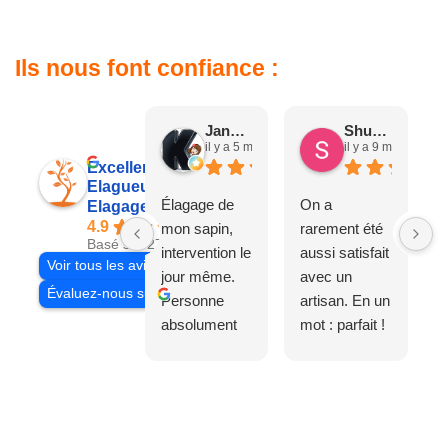
Ils nous font confiance :
Jane D.
Shuang & Jean K.
il y a 5 mois
il y a 9 mois
Excellent
Elagueur 77
Élagage de
On a
Elagage Villiers
4.9
mon sapin,
rarement été
Basé sur 27 avis
intervention le
aussi satisfait
Voir tous les avis
jour même.
avec un
Évaluez-nous sur
Personne
artisan. En un
absolument
mot : parfait !
adorable, je
Il s'agissait
recommande
d'une taille
à 200%.
légère d'un
Vraiment des
noyer de plus
personnes
de 50 ans, qui