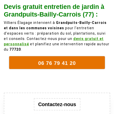
Devis gratuit entretien de jardin à
comme on en
débordait trop
fait plus!
chez les
Grandpuits-Bailly-Carrois (77) :
voisins et
Villiers Élagage intervient à
Grandpuits-Bailly-Carrois
plein de bois
et dans les communes voisines
pour l’entretien
mort. C'est
d’espaces verts : préparation du sol, plantations, suivi
délicat parce
et conseils. Contactez-nous pour un
devis gratuit et
que c'est un
personnalisé
et planifiez une intervention rapide autour
arbre qui
du
77720
.
supporte mal
la taille. Ils ont
06 76 79 41 20
fait un travail
remarquable,
en identifiant
au passage
une branche
trop lourde et
donc
Contactez-nous
dangereuse.