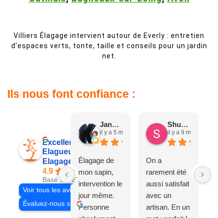
Villiers Élagage intervient autour de Everly : entretien
d’espaces verts, tonte, taille et conseils pour un jardin
net.
Ils nous font confiance :
Jane D.
Shuang & Jean K.
il y a 5 mois
il y a 9 mois
Excellent
Elagueur 77
Élagage de
On a
Elagage Villiers
4.9
mon sapin,
rarement été
Basé sur 27 avis
intervention le
aussi satisfait
Voir tous les avis
jour même.
avec un
Évaluez-nous sur
Personne
artisan. En un