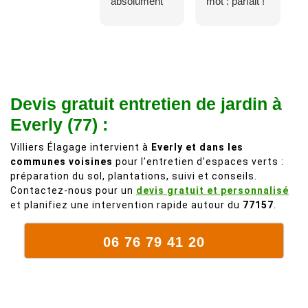
absolument
mot : parfait !
adorable, je
Il s'agissait
recommande
d'une taille
à 200%.
légère d'un
Vraiment des
noyer de plus
personnes
de 50 ans, qui
Devis gratuit entretien de jardin à
comme on en
débordait trop
fait plus!
chez les
Everly (77) :
voisins et
Villiers Élagage intervient à
Everly et dans les
plein de bois
communes voisines
pour l’entretien d’espaces verts :
mort. C'est
préparation du sol, plantations, suivi et conseils.
délicat parce
Contactez-nous pour un
devis gratuit et personnalisé
que c'est un
et planifiez une intervention rapide autour du
77157
.
arbre qui
supporte mal
06 76 79 41 20
la taille. Ils ont
fait un travail
remarquable,
en identifiant