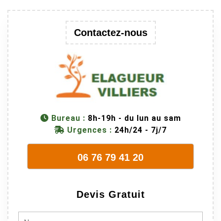
au passage
une branche
trop lourde et
Contactez-nous
donc
dangereuse.
M Villiers et
son équipes
connaissent
très bien leur
métier, c'est
Bureau :
8h-19h - du lun au sam
juste une
Urgences :
24h/24 - 7j/7
évidence. Et
en plus ils
06 76 79 41 20
sont vraiment
sympathique.
Bref, nous
Devis Gratuit
recommando
ns à 100% !