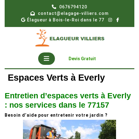
Skip
0676794120
to
contact@elagage-villiers.com
content
Élagueur à Bois-le-Roi dans le 77
Open
Get
Devis Gratuit
A
Button
Quote
Espaces Verts à Everly
Entretien d’espaces verts à Everly
: nos services dans le 77157
Besoin d’aide pour entretenir votre jardin ?