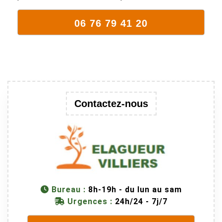
arbre qui
supporte mal
06 76 79 41 20
la taille. Ils ont
fait un travail
remarquable,
en identifiant
au passage
une branche
trop lourde et
Contactez-nous
donc
dangereuse.
M Villiers et
son équipes
connaissent
très bien leur
métier, c'est
Bureau :
8h-19h - du lun au sam
juste une
Urgences :
24h/24 - 7j/7
évidence. Et
en plus ils