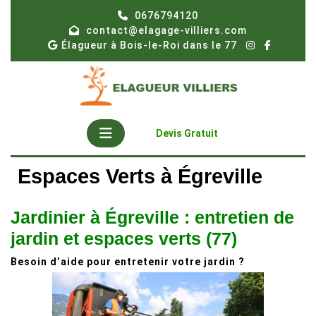
Skip
0676794120
to
contact@elagage-villiers.com
content
Élagueur à Bois-le-Roi dans le 77
Open
Get
Devis Gratuit
A
Button
Quote
Espaces Verts à Égreville
Jardinier à Égreville : entretien de
jardin et espaces verts (77)
Besoin d’aide pour entretenir votre jardin ?