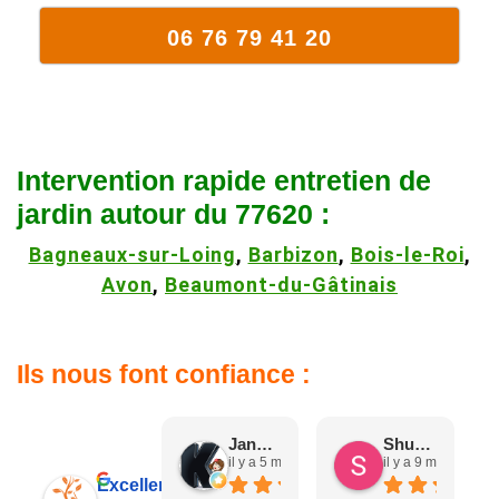
06 76 79 41 20
Intervention rapide entretien de
jardin autour du 77620 :
Bagneaux-sur-Loing
,
Barbizon
,
Bois-le-Roi
,
Avon
,
Beaumont-du-Gâtinais
Ils nous font confiance :
Jane D.
Shuang & Jean K.
il y a 5 mois
il y a 9 mois
Excellent