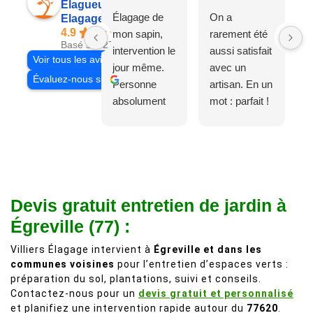
Elagueur 77
Élagage de
On a
Elagage Villiers
4.9
mon sapin,
rarement été
Basé sur 27 avis
intervention le
aussi satisfait
Voir tous les avis
jour même.
avec un
Évaluez-nous sur
Personne
artisan. En un
absolument
mot : parfait !
adorable, je
Il s'agissait
recommande
d'une taille
à 200%.
légère d'un
Vraiment des
noyer de plus
personnes
de 50 ans, qui
Devis gratuit entretien de jardin à
comme on en
débordait trop
fait plus!
chez les
Égreville (77) :
voisins et
Villiers Élagage intervient à
Égreville et dans les
plein de bois
communes voisines
pour l’entretien d’espaces verts :
mort. C'est
préparation du sol, plantations, suivi et conseils.
délicat parce
Contactez-nous pour un
devis gratuit et personnalisé
que c'est un
et planifiez une intervention rapide autour du
77620
.