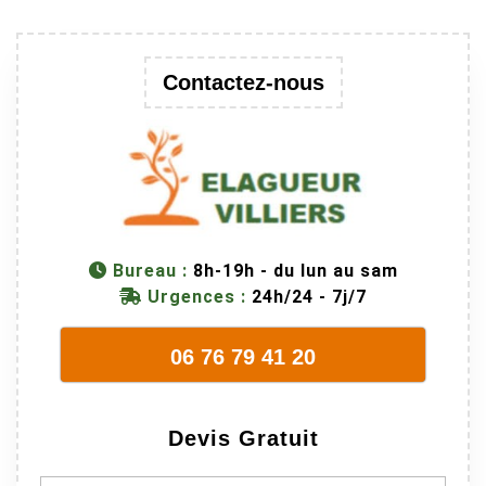
une branche
trop lourde et
donc
Contactez-nous
dangereuse.
M Villiers et
son équipes
connaissent
très bien leur
métier, c'est
juste une
Bureau :
8h-19h - du lun au sam
évidence. Et
Urgences :
24h/24 - 7j/7
en plus ils
sont vraiment
sympathique.
06 76 79 41 20
Bref, nous
recommando
ns à 100% !
Devis Gratuit