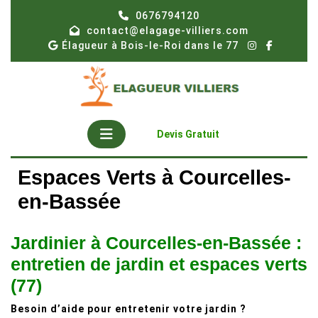
Skip
0676794120
to
contact@elagage-villiers.com
content
Élagueur à Bois-le-Roi dans le 77
Open
Get
Devis Gratuit
A
Button
Quote
Espaces Verts à Courcelles-
en-Bassée
Jardinier à Courcelles-en-Bassée :
entretien de jardin et espaces verts
(77)
Besoin d’aide pour entretenir votre jardin ?