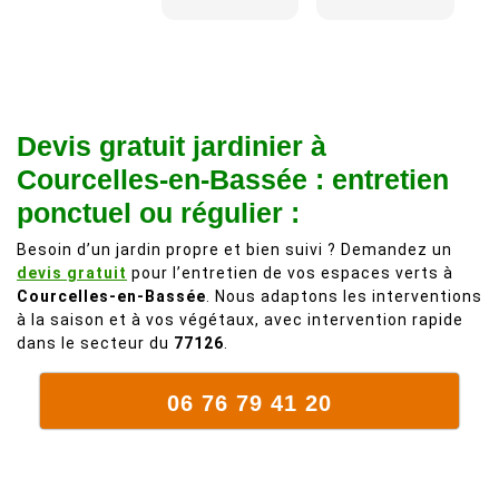
adorable, je
Il s'agissait
recommande
d'une taille
à 200%.
légère d'un
Vraiment des
noyer de plus
personnes
de 50 ans, qui
Devis gratuit jardinier à
comme on en
débordait trop
fait plus!
chez les
Courcelles-en-Bassée : entretien
voisins et
ponctuel ou régulier :
plein de bois
mort. C'est
Besoin d’un jardin propre et bien suivi ? Demandez un
devis gratuit
pour l’entretien de vos espaces verts à
délicat parce
Courcelles-en-Bassée
. Nous adaptons les interventions
que c'est un
à la saison et à vos végétaux, avec intervention rapide
arbre qui
dans le secteur du
77126
.
supporte mal
la taille. Ils ont
06 76 79 41 20
fait un travail
remarquable,
en identifiant
au passage