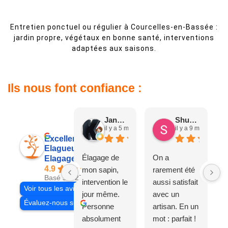
Entretien ponctuel ou régulier à Courcelles-en-Bassée :
jardin propre, végétaux en bonne santé, interventions
adaptées aux saisons.
Ils nous font confiance :
Jane D.
Shuang & Jean K.
il y a 5 mois
il y a 9 mois
Excellent
Elagueur 77
Élagage de
On a
Elagage Villiers
4.9
mon sapin,
rarement été
Basé sur 27 avis
intervention le
aussi satisfait
Voir tous les avis
jour même.
avec un
Évaluez-nous sur
Personne
artisan. En un
absolument
mot : parfait !