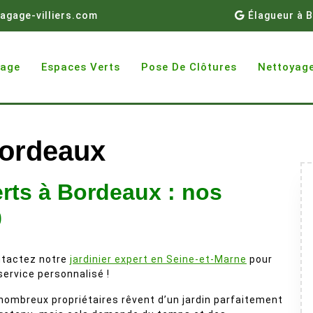
agage-villiers.com
Élagueur à B
gage
Espaces Verts
Pose De Clôtures
Nettoyage
Bordeaux
erts à Bordeaux : nos
0
tactez notre
jardinier expert en Seine-et-Marne
pour
service personnalisé !
nombreux propriétaires rêvent d’un jardin parfaitement