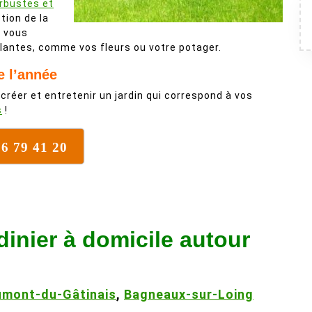
arbustes et
stion de la
r vous
lantes, comme vos fleurs ou votre potager.
e l’année
 créer et entretenir un jardin qui correspond à vos
s
!
76 79 41 20
dinier à domicile autour
mont-du-Gâtinais
,
Bagneaux-sur-Loing