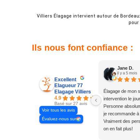
Villiers Élagage intervient autour de Bordeaux
pour 
Ils nous font confiance :
Jane D.
il y a 5 mois
Excellent
Elagueur 77
Élagage de mon s
Elagage Villiers
4.9
intervention le jo
Basé sur 27 avis
Personne absolum
Voir tous les avis
je recommande à
Évaluez-nous sur
Vraiment des pe
on en fait plus!