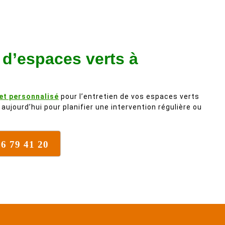
arbre qui supporte mal la taille. Ils
ont fait un travail remarquable, en
identifiant au passage une
branche trop lourde et donc
n d’espaces verts à
dangereuse. M Villiers et son
équipes connaissent très bien
leur métier, c'est juste une
évidence. Et en plus ils sont
 et personnalisé
pour l’entretien de vos espaces verts
vraiment sympathique. Bref,
aujourd’hui pour planifier une intervention régulière ou
nous recommandons à 100% !
76 79 41 20