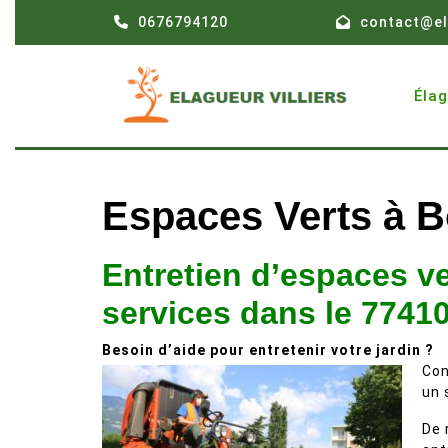
Skip
0676794120
contact@el
to
content
Éla
Espaces Verts à 
Entretien d’espaces v
services dans le 7741
Besoin d’aide pour entretenir votre jardin ?
Con
un 
De 